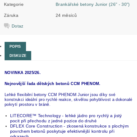
Kategorie
Brankářské betony Junior (26" - 30")
Záruka
24 měsíců
Dotaz
POPIS
DISKUZE
NOVINKA 2025/26.
Nejnovější řada dětských betonů CCM PHENOM.
Lehké flexibilní betony CCM PHENOM Junior jsou díky své
konstrukci ideální pro rychlé reakce, skvělou pohyblivost a dokonalé
pokrytí prostoru v bráně.
LITECORE™ Technology - lehké jádro pro rychlý a jistý
pocit při přechodu z jedné pozice do druhé
DFLEX Core Construction - zkosená konstrukce s plochým
povrchem betonů poskytuje efektivnější kontrolu při
odrazech