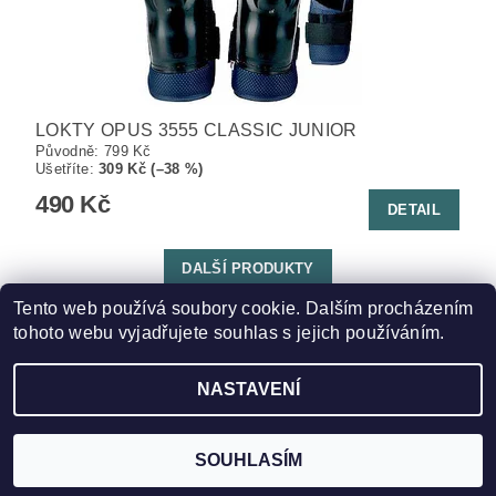
LOKTY OPUS 3555 CLASSIC JUNIOR
Původně:
799 Kč
Ušetříte
:
309 Kč (–38 %)
490 Kč
DETAIL
DALŠÍ PRODUKTY
Tento web používá soubory cookie. Dalším procházením
1
2
tohoto webu vyjadřujete souhlas s jejich používáním.
NASTAVENÍ
2026 ©
HOKEJSPORT.CZ
, všechna práva vyhrazena
Vytvořil Shoptet
SOUHLASÍM