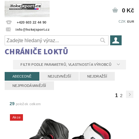
0 Kč
CZK
EUR
+420 603 22 44 90
info@hokejsport.cz
CHRÁNIČE LOKTŮ
FILTR PODLE PARAMETRŮ, VLASTNOSTÍ A VÝROBCŮ
ABECEDNĚ
NEJLEVNĚJŠÍ
NEJDRAŽŠÍ
NEJPRODÁVANĚJŠÍ
1
2
29
položek celkem
Akce