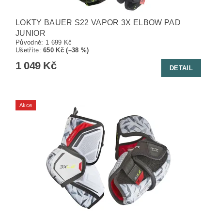
LOKTY BAUER S22 VAPOR 3X ELBOW PAD
JUNIOR
Původně:
1 699 Kč
Ušetříte
:
650 Kč (–38 %)
1 049 Kč
DETAIL
Akce