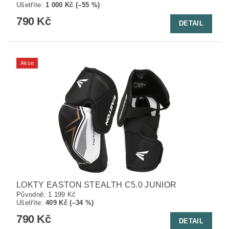
Ušetříte
:
1 000 Kč (–55 %)
790 Kč
DETAIL
Akce
LOKTY EASTON STEALTH C5.0 JUNIOR
Původně:
1 199 Kč
Ušetříte
:
409 Kč (–34 %)
790 Kč
DETAIL