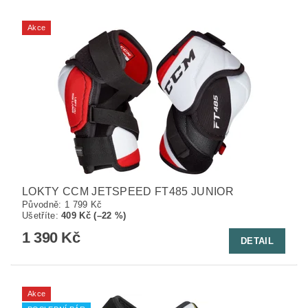
Akce
LOKTY CCM JETSPEED FT485 JUNIOR
Původně:
1 799 Kč
Ušetříte
:
409 Kč (–22 %)
1 390 Kč
DETAIL
Akce