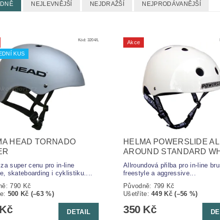
EDNĚ
NEJLEVNĚJŠÍ
NEJDRAŽŠÍ
NEJPRODÁVANĚJŠÍ
Kód:
3204/L
Akce
EDNÍ KUS
MA HEAD TORNADO
HELMA POWERSLIDE AL
ER
AROUND STANDARD WH
za super cenu pro in-line
Allroundová přilba pro in-line bru
e, skateboarding i cyklistiku....
freestyle a aggressive...
ně:
790 Kč
Původně:
799 Kč
te
:
500 Kč (–63 %)
Ušetříte
:
449 Kč (–56 %)
 Kč
350 Kč
DETAIL
DE