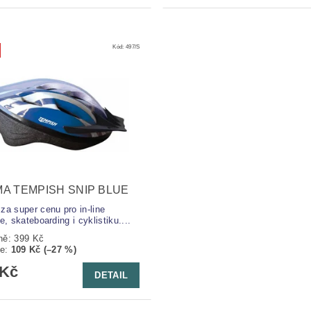
Kód:
497/S
A TEMPISH SNIP BLUE
za super cenu pro in-line
e, skateboarding i cyklistiku....
ně:
399 Kč
te
:
109 Kč (–27 %)
 Kč
DETAIL