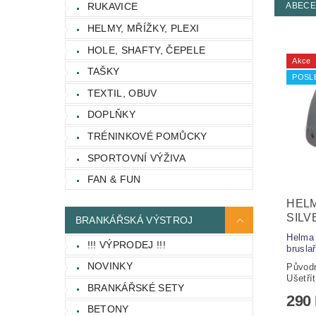
ABEC
RUKAVICE
HELMY, MŘÍŽKY, PLEXI
HOLE, SHAFTY, ČEPELE
Akce
TAŠKY
POSL
TEXTIL, OBUV
DOPLŇKY
TRÉNINKOVÉ POMŮCKY
SPORTOVNÍ VÝŽIVA
FAN & FUN
HEL
SILV
BRANKÁŘSKÁ VÝSTROJ
Helma 
!!! VÝPRODEJ !!!
bruslař
NOVINKY
Původ
Ušetří
BRANKÁŘSKÉ SETY
290
BETONY