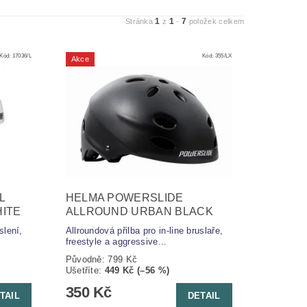
1
1
7
Stránka
z
-
položek celkem
Kód:
17036/L
Kód:
355/LX
Akce
L
HELMA POWERSLIDE
ITE
ALLROUND URBAN BLACK
slení,
Allroundová přilba pro in-line bruslaře,
freestyle a aggressive...
Původně:
799 Kč
Ušetříte
:
449 Kč (–56 %)
350 Kč
TAIL
DETAIL