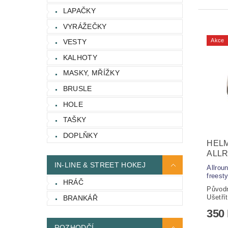
LAPAČKY
VYRÁŽEČKY
Akce
VESTY
KALHOTY
MASKY, MŘÍŽKY
BRUSLE
HOLE
TAŠKY
DOPLŇKY
HEL
ALL
IN-LINE & STREET HOKEJ
Allroun
freesty
HRÁČ
Původ
Ušetří
BRANKÁŘ
350
ROZHODČÍ