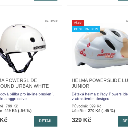
Kód:
356/LX
K
Akce
POSLEDNÍ KUS
MA POWERSLIDE
HELMA POWERSLIDE L
ROUND URBAN WHITE
JUNIOR
dová přilba pro in-line bruslení,
Dětská helma z řady Powerslid
le a aggressive...
v atraktivním designu
ně:
799 Kč
Původně:
599 Kč
te
:
449 Kč (–56 %)
Ušetříte
:
270 Kč (–45 %)
 Kč
329 Kč
DETAIL
DE