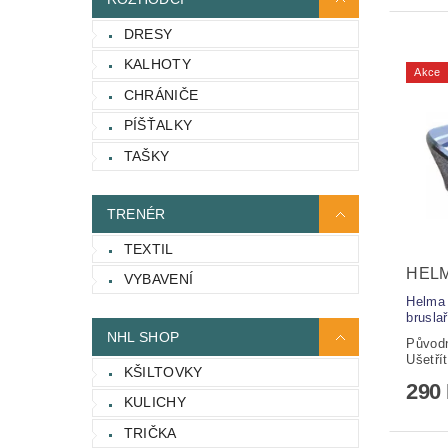
DRESY
KALHOTY
Akce
CHRÁNIČE
PÍŠŤALKY
TAŠKY
TRENÉR
TEXTIL
HELM
VYBAVENÍ
Helma 
bruslař
NHL SHOP
Původ
Ušetří
KŠILTOVKY
290
KULICHY
TRIČKA