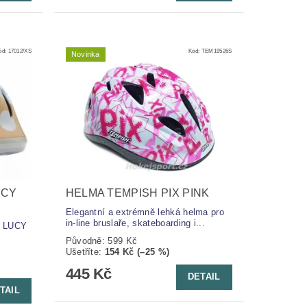
ód:
17012/XS
Kód:
TEM19526S
Novinka
UCY
HELMA TEMPISH PIX PINK
Elegantní a extrémně lehká helma pro
in-line bruslaře, skateboarding i...
e LUCY
Původně:
599 Kč
Ušetříte
:
154 Kč (–25 %)
445 Kč
DETAIL
TAIL