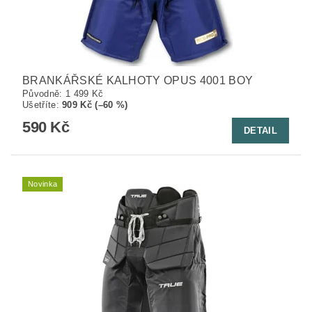
BRANKÁŘSKÉ KALHOTY OPUS 4001 BOY
Původně:
1 499 Kč
Ušetříte
:
909 Kč (–60 %)
590 Kč
DETAIL
Novinka