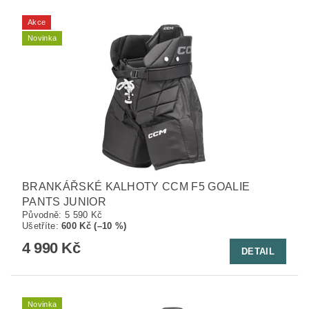
Akce
Novinka
BRANKÁŘSKÉ KALHOTY CCM F5 GOALIE
PANTS JUNIOR
Původně:
5 590 Kč
Ušetříte
:
600 Kč (–10 %)
4 990 Kč
DETAIL
Novinka