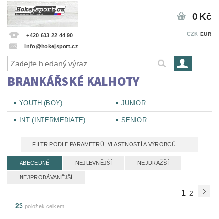
0 Kč
CZK
EUR
+420 603 22 44 90
info@hokejsport.cz
BRANKÁŘSKÉ KALHOTY
YOUTH (BOY)
JUNIOR
INT (INTERMEDIATE)
SENIOR
FILTR PODLE PARAMETRŮ, VLASTNOSTÍ A VÝROBCŮ
ABECEDNĚ
NEJLEVNĚJŠÍ
NEJDRAŽŠÍ
NEJPRODÁVANĚJŠÍ
1
2
23
položek celkem