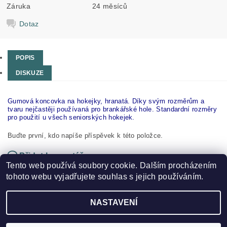
Záruka
24 měsíců
Dotaz
POPIS
DISKUZE
Gumová koncovka na hokejky, hranatá. Díky svým rozměrům a
tvaru nejčastěji používaná pro brankářské hole. Standardní rozměry
pro použití u všech seniorských hokejek.
Buďte první, kdo napíše příspěvek k této položce.
Přidat komentář
Tento web používá soubory cookie. Dalším procházením
tohoto webu vyjadřujete souhlas s jejich používáním.
NASTAVENÍ
2026 ©
HOKEJSPORT.CZ
, všechna práva vyhrazena