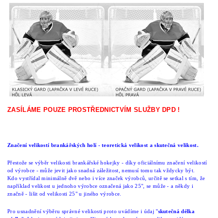
ZASÍLÁME POUZE PROSTŘEDNICTVÍM SLUŽBY DPD !
Značení velikostí brankářských holí - teoretická velikost a skutečná velikost.
Přestože se výběr velikosti brankářské hokejky - díky oficiálnímu značení velikostí
od výrobce - může jevit jako snadná záležitost, nemusí tomu tak vždycky být.
Kdo vystřídal minimálně dvě nebo i více značek výrobců, určitě se setkal s tím, že
například velikost u jednoho výrobce označená jako 25", se může - a někdy i
značně - lišit od velikosti 25" u jiného výrobce.
Pro usnadnění výběru správné velikosti proto uvádíme i údaj "
skutečná délka