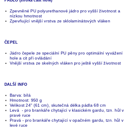
PÁDLO (široká část hole)
Zpevněné PU polyurethanové jádro pro vyšší životnost a
nízkou hmotnost
Zpevňující vnější vrstva ze sklolaminátových vláken
ČEPEL
Jádro čepele ze speciální PU pěny pro optimální vyvážení
hole a cit při ovládání
Vnější vrstva ze skelných vláken pro ještě vyšší životnost
DALŠÍ INFO
Barva: bílá
Hmotnost: 950 g
Velikost 24" (61 cm), skutečná délka pádla 68 cm
Levá - pro brankáře chytající v klasickém gardu, tzn. hůl v
pravé ruce
Pravá - pro brankáře chytající v opačném gardu, tzn. hůl v
levé ruce