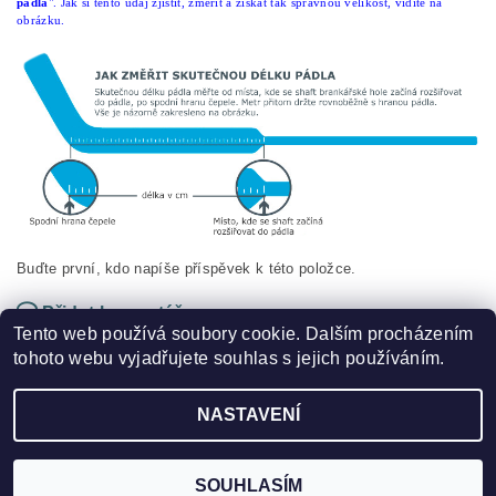
pádla
". Jak si tento údaj zjistit, změřit a získat tak správnou velikost, vidíte na
obrázku.
Buďte první, kdo napíše příspěvek k této položce.
Přidat komentář
Tento web používá soubory cookie. Dalším procházením
tohoto webu vyjadřujete souhlas s jejich používáním.
NASTAVENÍ
2026 ©
HOKEJSPORT.CZ
, všechna práva vyhrazena
Vytvořil Shoptet
SOUHLASÍM