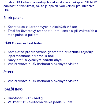
Potah z UD karbonu a skelných vláken dodává hokejce PHENOM
odolnost a trvanlivost, takže je spolehlivou volbou pro intenzivní
hru.
ŽERĎ (shaft)
Konstrukce z karbonových a skelných vláken
Tradiční čtvercový tvar shaftu pro kontrolu při zákrocích a
manipulaci s pukem
PÁDLO (široká část hole)
Kompletně přepracovaná geometrie příložníku zajišťuje
lepší vlastnosti při práci s holí
Nový profil s vysokým bodem ohybu
Vnější vrstva z UD karbonu a skelných vláken
ČEPEL
Vnější vrstva z UD karbonu a skelných vláken
DALŠÍ INFO
Hmotnost: 21" - 640 g
Velikost 21" - skutečná délka pádla 59 cm