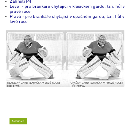
Zahnutí P4
Levá - pro brankáře chytající v klasickém gardu, tzn. hůl v
pravé ruce
Pravá - pro brankáře chytající v opačném gardu, tzn. hůl v
levé ruce
Novinka