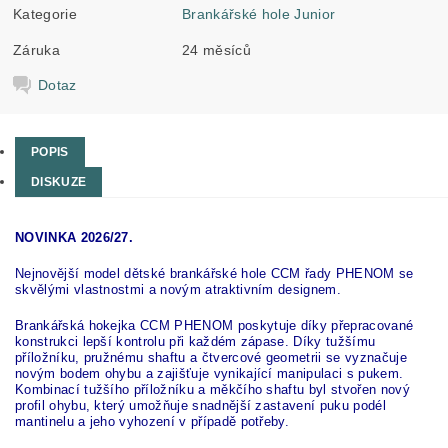
Kategorie
Brankářské hole Junior
Záruka
24 měsíců
Dotaz
POPIS
DISKUZE
NOVINKA 2026/27.
Nejnovější model dětské brankářské hole CCM řady PHENOM se
skvělými vlastnostmi a novým atraktivním designem.
Brankářská hokejka CCM PHENOM poskytuje díky přepracované
konstrukci lepší kontrolu při každém zápase. Díky tužšímu
příložníku, pružnému shaftu a čtvercové geometrii se vyznačuje
novým bodem ohybu a zajišťuje vynikající manipulaci s pukem.
Kombinací tužšího příložníku a měkčího shaftu byl stvořen nový
profil ohybu, který umožňuje snadnější zastavení puku podél
mantinelu a jeho vyhození v případě potřeby.