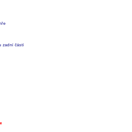
hře
u zadní částí
ce