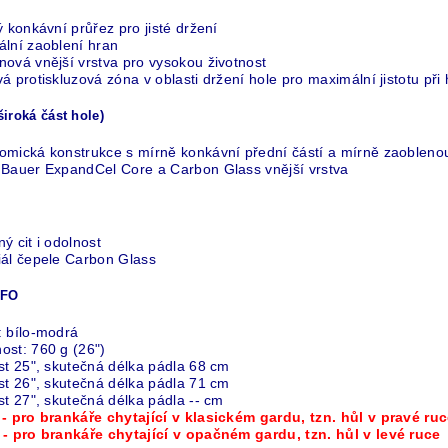
ý konkávní průřez pro jisté držení
ální zaoblení hran
nová vnější vrstva pro vysokou životnost
á protiskluzová zóna v oblasti držení hole pro maximální jistotu při 
iroká část hole)
omická konstrukce s mírně konkávní přední částí a mírně zaobleno
 Bauer ExpandCel Core a Carbon Glass vnější vrstva
ý cit i odolnost
iál čepele Carbon Glass
NFO
: bílo-modrá
ost: 760 g (26")
st 25", skutečná délka pádla 68 cm
st 26", skutečná délka pádla 71 cm
st 27", skutečná délka pádla -- cm
- pro brankáře chytající v klasickém gardu, tzn. hůl v pravé ru
 - pro brankáře chytající v opačném gardu, tzn. hůl v levé ruce