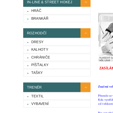
IN-LINE & STREET HOKEJ
HRÁČ
BRANKÁŘ
ROZHODČÍ
DRESY
KALHOTY
CHRÁNIČE
PÍŠŤALKY
ZASÍLÁ
TAŠKY
TRENÉR
Značení vel
TEXTIL
Přestože se
Kdo vystříd
VYBAVENÍ
od velikost
Pro usnadně