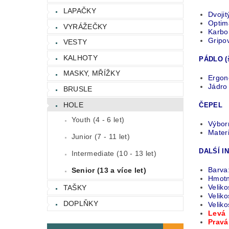
LAPAČKY
Dvojit
Optim
VYRÁŽEČKY
Karbo
Gripov
VESTY
KALHOTY
PÁDLO (š
MASKY, MŘÍŽKY
Ergon
Jádro
BRUSLE
HOLE
ČEPEL
Youth (4 - 6 let)
Výborn
Mater
Junior (7 - 11 let)
DALŚÍ I
Intermediate (10 - 13 let)
Barva
Senior (13 a více let)
Hmotn
Veliko
TAŠKY
Veliko
DOPLŇKY
Veliko
Levá 
Pravá