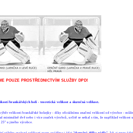
ME POUZE PROSTŘEDNICTVÍM SLUŽBY DPD!
ikostí brankářských holí - teoretická velikost a skutečná velikost.
 výběr velikosti brankářské hokejky - díky oficiálnímu značení velikostí od výrobce - může
al minimálně dvě nebo i více značek výrobců, určitě se setkal s tím, že například velikost 
i 25" u jiného výrobce.
ní výběru správné velikosti proto uvádíme i údaj "
skutečná délka pádla
". Jak si tento úda