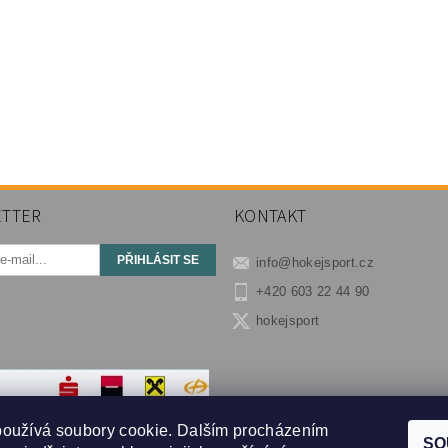
TTER
KONTAKT
info
@
hokejsport.cz
+420 603 22 44 90
hokejsport
používá soubory cookie. Dalším procházením
SO