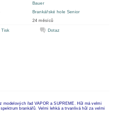
Bauer
e
Brankářské hole Senior
24 měsíců
Tisk
Dotaz
ší z modelových řad VAPOR a SUPREME. Hůl má velmi
é spektrum brankářů. Velmi lehká a trvanlivá hůl za velmi