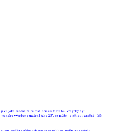
 jevit jako snadná záležitost, nemusí tomu tak vždycky být.
u jednoho výrobce označená jako 25", se může - a někdy i značně - lišit
j zjistit, změřit a získat tak správnou velikost, vidíte na obrázku.