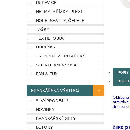
RUKAVICE
HELMY, MŘÍŽKY, PLEXI
HOLE, SHAFTY, ČEPELE
TAŠKY
TEXTIL, OBUV
DOPLŇKY
TRÉNINKOVÉ POMŮCKY
SPORTOVNÍ VÝŽIVA
POPIS
FAN & FUN
DISKU
BRANKÁŘSKÁ VÝSTROJ
Oblíbená
!!! VÝPRODEJ !!!
atraktivn
dobrou c
NOVINKY
BRANKÁŘSKÉ SETY
BETONY
ŽERĎ (Sh