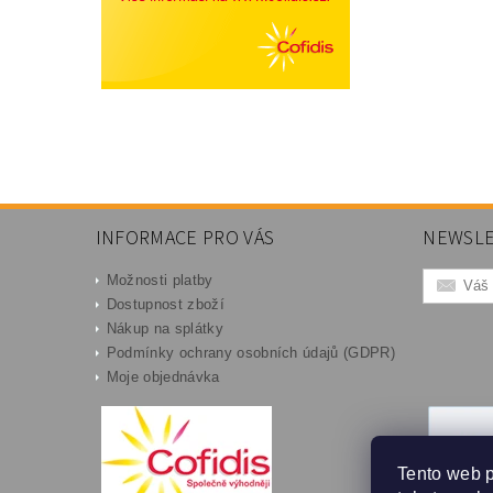
INFORMACE PRO VÁS
NEWSLE
Možnosti platby
Dostupnost zboží
Nákup na splátky
Podmínky ochrany osobních údajů (GDPR)
Moje objednávka
Tento web 