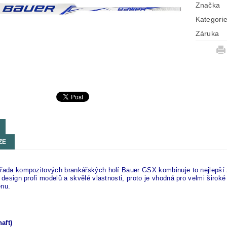
Značka
Kategori
Záruka
ZE
 řada kompozitových brankářských holí Bauer GSX kombinuje to nejlep
í design profi modelů a skvělé vlastnosti, proto je vhodná pro velmi širok
enu.
aft)