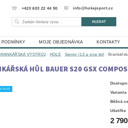
info@hokejsport.cz
+420 603 22 44 90
 PODMÍNKY
MOJE OBJEDNÁVKA
KONTAKTY
BRANKÁŘSKÁ VÝSTROJ
HOLE
Senior (13 a více let)
Brankářsk
KÁŘSKÁ HŮL BAUER S20 GSX COMPOS
Dostupn
NÍ KUS
Varianta
Běžná c
Ušetříte
2 790