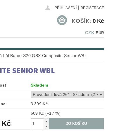
|
PŘIHLÁŠENÍ
REGISTRACE
KOŠÍK:
0 Kč
CZK
EUR
á hůl Bauer S20 GSX Composite Senior WBL
ITE SENIOR WBL
ost
Skladem
ena
3 399 Kč
609 Kč
(–17 %)
 Kč