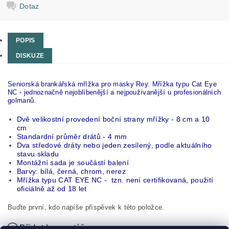
Dotaz
POPIS
DISKUZE
Seniorská brankářská mřížka pro masky Rey. Mřížka typu Cat Eye
NC - jednoznačně nejoblíbenější a nejpoužívanější u profesionálních
golmanů.
Dvě velikostní provedení boční strany mřížky - 8 cm a 10
cm
Standardní průměr drátů - 4 mm
Dva středové dráty nebo jeden zesílený, podle aktuálního
stavu skladu
Montážní sada je součástí balení
Barvy: bílá, černá, chrom, nerez
Mřížka typu CAT EYE NC - tzn. není certifikovaná, použití
oficiálně až od 18 let
Buďte první, kdo napíše příspěvek k této položce.
Přidat komentář