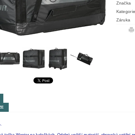
Značka
Kategori
Záruka
ZE
.
á taška Warrior na kolečkách. Odolný vnější materiál, obrovský vnitřní p