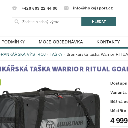
info@hokejsport.cz
+420 603 22 44 90
 PODMÍNKY
MOJE OBJEDNÁVKA
KONTAKTY
BRANKÁŘSKÁ VÝSTROJ
TAŠKY
Brankářská taška Warrior RITUA
KÁŘSKÁ TAŠKA WARRIOR RITUAL GOAL
Dostupn
Varianta
Běžná c
Ušetříte
4 999