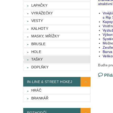
atraktivn
LAPAČKY
VYRÁŽEČKY
Vnějš
s Rip 
VESTY
Kapsy
Vnitř
KALHOTY
Vyztuž
Výborn
MASKY, MŘÍŽKY
Systé
Možno
BRUSLE
Zesíle
HOLE
Barva
Veliko
TAŠKY
Buďte prv
DOPLŇKY
Přid
IN-LINE & STREET HOKEJ
HRÁČ
BRANKÁŘ
ROZHODČÍ