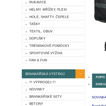
RUKAVICE
HELMY, MŘÍŽKY, PLEXI
HOLE, SHAFTY, ČEPELE
TAŠKY
TEXTIL, OBUV
DOPLŇKY
TRÉNINKOVÉ POMŮCKY
SPORTOVNÍ VÝŽIVA
FAN & FUN
BRANKÁŘSKÁ VÝSTROJ
POPIS
!!! VÝPRODEJ !!!
DISKU
NOVINKY
BRANKÁŘSKÉ SETY
NOVINKA
BETONY
Brankářsk