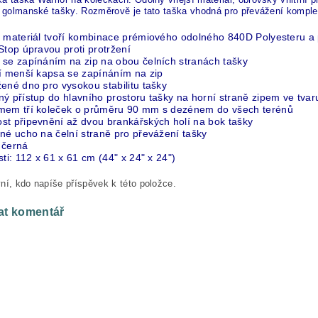
í golmanské tašky. Rozměrově je tato taška vhodná pro převážení komple
í materiál tvoří kombinace prémiového odolného 840D Polyesteru 
Stop úpravou proti protržení
 se zapínáním na zip na obou čelních stranách tašky
ní menší kapsa se zapínáním na zip
ené dno pro vysokou stabilitu tašky
ý přístup do hlavního prostoru tašky na horní straně zipem ve tvar
mem tří koleček o průměru 90 mm s dezénem do všech terénů
st připevnění až dvou brankářských holí na bok tašky
né ucho na čelní straně pro převážení tašky
 černá
sti: 112 x 61 x 61 cm (44" x 24" x 24")
ní, kdo napíše příspěvek k této položce.
at komentář