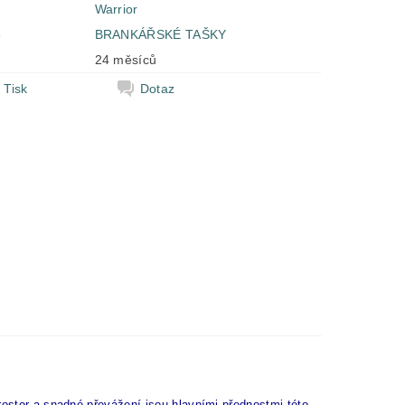
Warrior
e
BRANKÁŘSKÉ TAŠKY
24 měsíců
Tisk
Dotaz
rostor a snadné převážení jsou hlavními přednostmi této