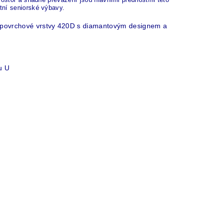
tní seniorské výbavy.
a povrchové vrstvy 420D s diamantovým designem a
u U