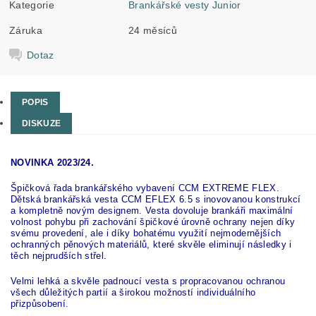
Kategorie
Brankářské vesty Junior
Záruka
24 měsíců
Dotaz
POPIS
DISKUZE
NOVINKA 2023/24.
Špičková řada brankářského vybavení CCM EXTREME FLEX.
Dětská brankářská vesta CCM EFLEX 6.5 s inovovanou konstrukcí
a kompletně novým designem. Vesta dovoluje brankáři maximální
volnost pohybu při zachování špičkové úrovně ochrany nejen díky
svému provedení, ale i díky bohatému využití nejmodernějších
ochranných pěnových materiálů, které skvěle eliminují následky i
těch nejprudších střel.
Velmi lehká a skvěle padnoucí vesta s propracovanou ochranou
všech důležitých partií a širokou možností individuálního
přizpůsobení.