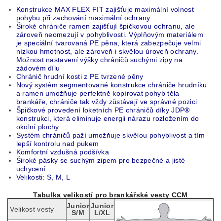
Konstrukce MAX FLEX FIT zajišťuje maximální volnost
pohybu při zachování maximální ochrany
Široké chrániče ramen zajišťují špičkovou ochranu, ale
zároveň neomezují v pohyblivosti. Výplňovým materiálem
je speciální tvarovaná PE pěna, která zabezpečuje velmi
nízkou hmotnost, ale zároveň i skvělou úroveň ochrany.
Možnost nastavení výšky chráničů suchými zipy na
zádovém dílu
Chránič hrudní kosti z PE tvrzené pěny
Nový systém segmentované konstrukce chrániče hrudníku
a ramen umožňuje perfektně kopírovat pohyb těla
brankáře, chrániče tak vždy zůstávají ve správné pozici
Špičkové provedení loketních PE chráničů díky JDP
®
konstrukci, která eliminuje energii nárazu rozložením do
okolní plochy
Systém chráničů paží umožňuje skvělou pohyblivost a tím
lepší kontrolu nad pukem
Komfortní vzdušná podšívka
Široké pásky se suchým zipem pro bezpečné a jisté
uchycení
Velikosti: S, M, L
Tabulka velikostí pro brankářské vesty CCM
Junior
Junior
Velikost vesty
S/M
L/XL