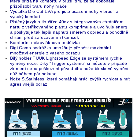
která přidá na komfortu v brusli tím, že se dokonale
přizpůsobí tvaru nohy hráče
Výstelka Die Cut EVA pro jisté usazení nohy v brusli a
vysoký komfort
Plstěný jazyk o tloušťce 40oz s integrovaným chráničem
nártu z vstřikovaného plastu komprimuje a uvolňuje energii
a poskytuje tak lepší napnutí směrem dopředu a pohodlně
chrání před zařezáváním tkaniček
Komfortní mikrovláknová podšívka
Digi Comp podrážka umožňuje přenést maximální
množství energie z vašeho odrazu
Bílý holder TUUK Lightspeed Edge se systémem rychlé
výměny nože. Díky "Trigger systému" si můžete v případě
zlomení nebo poškození původního nože bleskově vyměnit
nůž během pár sekund
Nože S.Stainless, které pomáhají hráči zvýšit rychlost a mít
agresivnější odraz