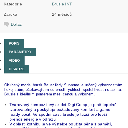
Kategorie
Brusle INT
Záruka
24 měsíců
Dotaz
POPIS
PARAMETRY
VIDEO
DISKUZE
Oblíbený model bruslí Bauer řady Supreme je určený výkonnostním
hokejistům, očekávajícím od bruslí rychlost, spolehlivost i stabilitu.
Brusle s ideálním poměrem mezi cenou a výkonem.
Tvarovaný kompozitový skelet Digi Comp je plně tepelně
tvarovatelný a poskytuje požadovaný komfort a game-
ready pocit. Ve spodní části brusle je tužší pro lepší
přenos energie v odrazu
V oblasti kotníku je ve výstelce použita pěna s pamětí,