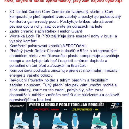
nože, abyste si mohli vybrat takový, jaký vám nejvíce vyhovuje.
3D Lasted Carbon Curv Composite tvarovaný skelet z Curv
kompozitu je plně tepelně tvarovatelný a poskytuje požadovaný
komfort a game-ready pocit. P
oskytuje lehkou, ale zároveň
pevnou oporu nohy, což oceníte při odrazech na ledě
Zadní chránič šlach Reflex Tendon Guard
Výstelka Lock Fit PRO zajišťuje jisté usazení nohy v brusli a
vysoký komfort
Komfortní polstrování kotníků AEROFOAM+
Plstěný jazyk Reflex Classic o tloušťce 52oz s integrovaným
chráničem nártu z vstřikovaného plastu komprimuje a uvolňuje
energii a poskytuje tak lepší napnutí směrem dopředu a
pohodlně chrání před zařezáváním tkaniček
Kompozitová podrážka umožňuje přenést maximální množství
energie z vašeho odrazu
Revoluční Powerfly holder s tuhým předním a flexibilním
zadním sloupkem. Tuhý přední sloupek vám umožní rychlé a
silné odrazy, zatímco ten zadní, pohyblivý, vám zase
dopomůže k náhlým změnám směrů a impulzivnímu a celkově
agresivnějšímu bruslení