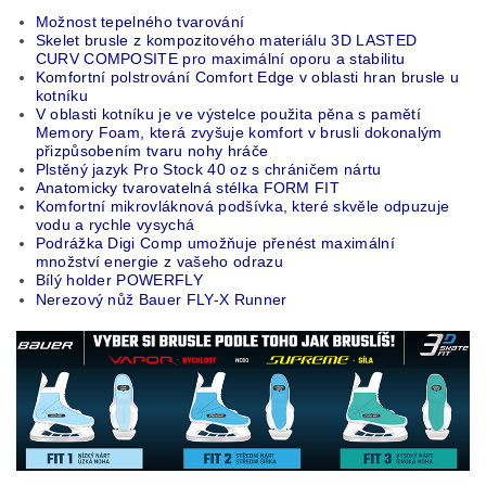
Možnost tepelného tvarování
Skelet brusle z kompozitového materiálu 3D LASTED
CURV COMPOSITE pro maximální oporu a stabilitu
Komfortní polstrování Comfort Edge v oblasti hran brusle u
kotníku
V oblasti kotníku je ve výstelce použita pěna s pamětí
Memory Foam, která zvyšuje komfort v brusli dokonalým
přizpůsobením tvaru nohy hráče
Plstěný jazyk Pro Stock 40 oz s chráničem nártu
Anatomicky tvarovatelná stélka FORM FIT
Komfortní mikrovláknová podšívka, které skvěle odpuzuje
vodu a rychle vysychá
P
odrážka Digi Comp
umožňuje přenést maximální
množství energie z vašeho odrazu
Bílý holder POWERFLY
Nerezový nůž Bauer FLY-X Runner