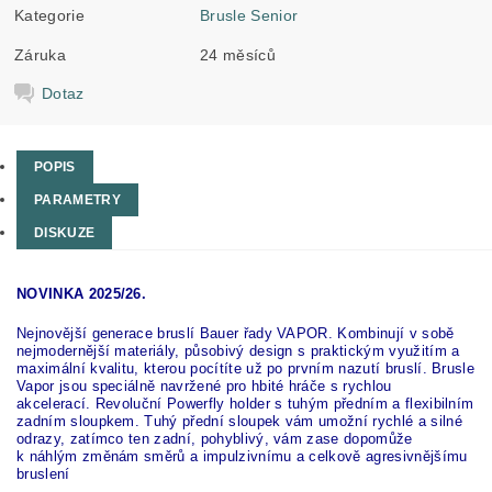
Kategorie
Brusle Senior
Záruka
24 měsíců
Dotaz
POPIS
PARAMETRY
DISKUZE
NOVINKA 2025/26.
Nejnovější generace bruslí Bauer řady VAPOR. Kombinují v sobě
nejmodernější materiály, působivý design s praktickým využitím a
maximální kvalitu, kterou pocítíte už po prvním nazutí bruslí. Brusle
Vapor jsou speciálně navržené pro hbité hráče s rychlou
akcelerací.
Revoluční Powerfly holder s tuhým předním a flexibilním
zadním sloupkem. Tuhý přední sloupek vám umožní rychlé a silné
odrazy, zatímco ten zadní, pohyblivý, vám zase dopomůže
k náhlým změnám směrů a impulzivnímu a celkově agresivnějšímu
bruslení