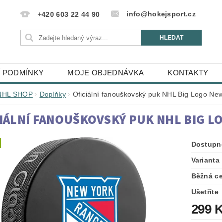
info@hokejsport.cz
+420 603 22 44 90
 PODMÍNKY
MOJE OBJEDNÁVKA
KONTAKTY
NHL SHOP
Doplňky
Oficiální fanouškovský puk NHL Big Logo Ne
IÁLNÍ FANOUŠKOVSKÝ PUK NHL BIG L
Dostupn
Varianta
Běžná c
Ušetříte
299 