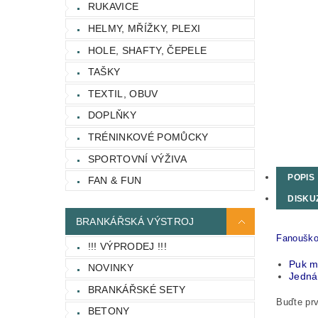
RUKAVICE
HELMY, MŘÍŽKY, PLEXI
HOLE, SHAFTY, ČEPELE
TAŠKY
TEXTIL, OBUV
DOPLŇKY
TRÉNINKOVÉ POMŮCKY
SPORTOVNÍ VÝŽIVA
POPIS
FAN & FUN
DISKU
BRANKÁŘSKÁ VÝSTROJ
Fanouško
!!! VÝPRODEJ !!!
Puk m
NOVINKY
Jedná
BRANKÁŘSKÉ SETY
Buďte prv
BETONY