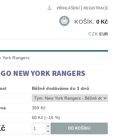
|
PŘIHLÁŠENÍ
REGISTRACE
KOŠÍK:
0 Kč
CZK
EUR
w York Rangers
OGO NEW YORK RANGERS
ost
Běžně dodáváme do 3 dnů
ena
359 Kč
60 Kč
(–16 %)
Kč