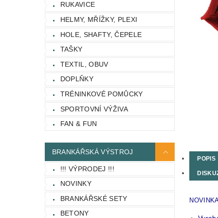
RUKAVICE
HELMY, MŘÍŽKY, PLEXI
HOLE, SHAFTY, ČEPELE
TAŠKY
TEXTIL, OBUV
DOPLŇKY
TRÉNINKOVÉ POMŮCKY
SPORTOVNÍ VÝŽIVA
FAN & FUN
BRANKÁŘSKÁ VÝSTROJ
POPIS
!!! VÝPRODEJ !!!
DISKU
NOVINKY
BRANKÁŘSKÉ SETY
NOVINKA.
BETONY