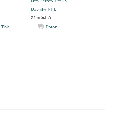
New Jersey Devils
e
Doplňky NHL
24 měsíců
Tisk
Dotaz