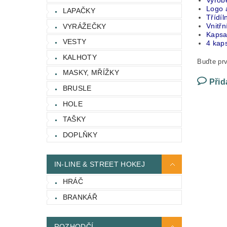
Vyrob
Logo 
LAPAČKY
Třídí
Vnitř
VYRÁŽEČKY
Kapsa
VESTY
4 kaps
KALHOTY
Buďte prv
MASKY, MŘÍŽKY
Přid
BRUSLE
HOLE
TAŠKY
DOPLŇKY
IN-LINE & STREET HOKEJ
HRÁČ
BRANKÁŘ
ROZHODČÍ