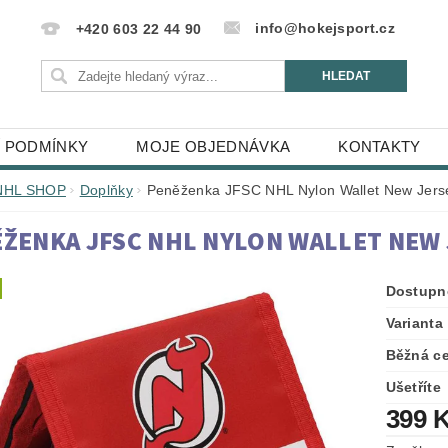
info@hokejsport.cz
+420 603 22 44 90
 PODMÍNKY
MOJE OBJEDNÁVKA
KONTAKTY
NHL SHOP
Doplňky
Peněženka JFSC NHL Nylon Wallet New Jerse
ŽENKA JFSC NHL NYLON WALLET NEW 
Dostupn
Varianta
Běžná c
Ušetříte
399 