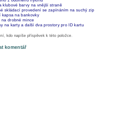
eno z odolného nylonu
a klubové barvy na vnější straně
lné skládací provedení se zapínáním na suchý zip
ní kapsa na bankovky
 na drobné mince
y na karty a další dva prostory pro ID kartu
ní, kdo napíše příspěvek k této položce.
at komentář