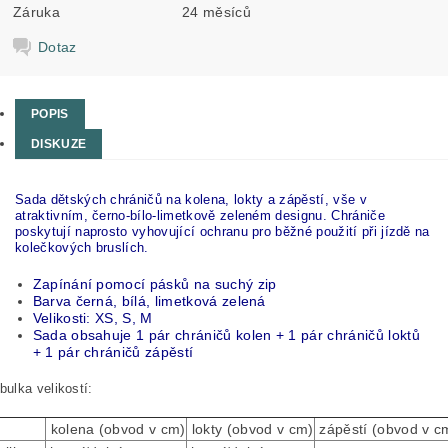
Záruka
24 měsíců
Dotaz
POPIS
DISKUZE
Sada dětských chráničů na kolena, lokty a zápěstí, vše v
atraktivním, černo-bílo-limetkově zeleném designu. Chrániče
poskytují naprosto vyhovující ochranu pro běžné použití při jízdě na
kolečkových bruslích.
Zapínání pomocí pásků na suchý zip
Barva černá, bílá, limetková zelená
Velikosti: XS, S, M
Sada obsahuje 1 pár chráničů kolen + 1 pár chráničů loktů
+ 1 pár chráničů zápěstí
bulka velikostí:
kolena (obvod v cm)
lokty (obvod v cm)
zápěstí (obvod v c