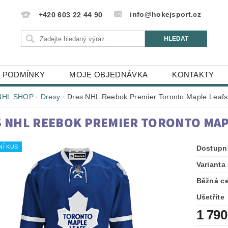
info@hokejsport.cz
+420 603 22 44 90
 PODMÍNKY
MOJE OBJEDNÁVKA
KONTAKTY
NHL SHOP
Dresy
Dres NHL Reebok Premier Toronto Maple Leafs
 NHL REEBOK PREMIER TORONTO MAP
NÍ KUS
Dostupn
Varianta
Běžná c
Ušetříte
1 790