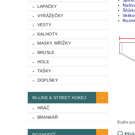
Špičk
Našív
LAPAČKY
Šňůrk
Veliko
VYRÁŽEČKY
Rozmě
VESTY
KALHOTY
MASKY, MŘÍŽKY
BRUSLE
HOLE
TAŠKY
DOPLŇKY
IN-LINE & STREET HOKEJ
HRÁČ
BRANKÁŘ
Buďte prv
Přid
ROZHODČÍ