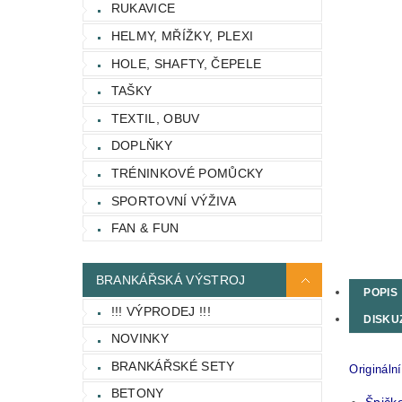
RUKAVICE
HELMY, MŘÍŽKY, PLEXI
HOLE, SHAFTY, ČEPELE
TAŠKY
TEXTIL, OBUV
DOPLŇKY
TRÉNINKOVÉ POMŮCKY
SPORTOVNÍ VÝŽIVA
FAN & FUN
BRANKÁŘSKÁ VÝSTROJ
POPIS
!!! VÝPRODEJ !!!
DISKU
NOVINKY
BRANKÁŘSKÉ SETY
Origináln
BETONY