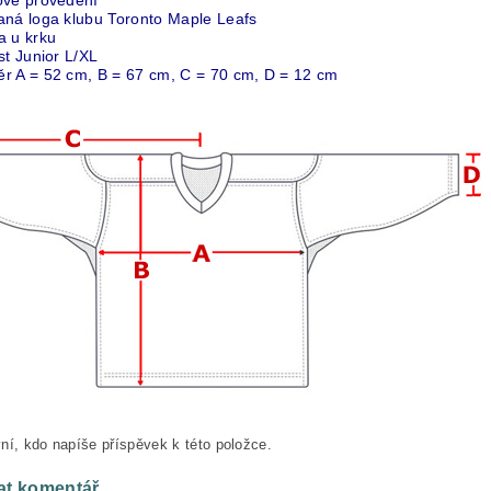
ové provedení
aná loga klubu Toronto Maple Leafs
a u krku
st Junior L/XL
r A = 52 cm, B = 67 cm, C = 70 cm, D = 12 cm
ní, kdo napíše příspěvek k této položce.
at komentář