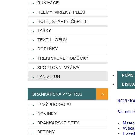
RUKAVICE
HELMY, MŘÍŽKY, PLEXI
HOLE, SHAFTY, ČEPELE
TAŠKY
TEXTIL, OBUV
DOPLŇKY
TRÉNINKOVÉ POMŮCKY
SPORTOVNÍ VÝŽIVA
POPIS
FAN & FUN
DISKU
BRANKÁŘSKÁ VÝSTROJ
NOVINKA
!!! VÝPRODEJ !!!
Set mini 
NOVINKY
BRANKÁŘSKÉ SETY
Materi
Výška
BETONY
Hokej