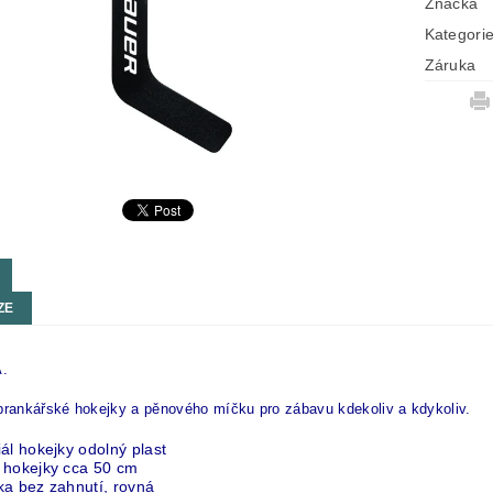
Značka
Kategori
Záruka
ZE
.
brankářské hokejky a pěnového míčku pro zábavu kdekoliv a kdykoliv.
ál hokejky odolný plast
 hokejky cca 50 cm
ka bez zahnutí, rovná