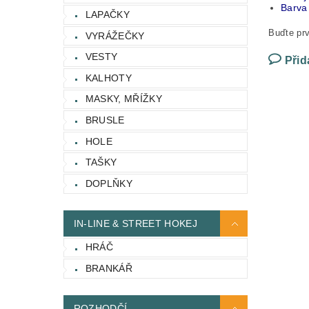
Barva
LAPAČKY
Buďte prv
VYRÁŽEČKY
VESTY
Přid
KALHOTY
MASKY, MŘÍŽKY
BRUSLE
HOLE
TAŠKY
DOPLŇKY
IN-LINE & STREET HOKEJ
HRÁČ
BRANKÁŘ
ROZHODČÍ