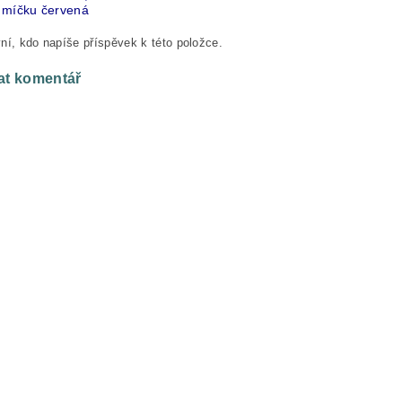
 míčku červená
ní, kdo napíše příspěvek k této položce.
at komentář