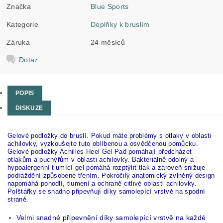
Značka
Blue Sports
Kategorie
Doplňky k bruslím
Záruka
24 měsíců
Dotaz
POPIS
DISKUZE
Gelové podložky do bruslí. Pokud máte problémy s otlaky v oblasti
achilovky, vyzkoušejte tuto oblíbenou a osvědčenou pomůcku.
Gelové podložky Achilles Heel Gel Pad pomáhají předcházet
otlakům a puchýřům v oblasti achilovky. Bakteriálně odolný a
hypoalergenní tlumící gel pomáhá rozptýlit tlak a zároveň snižuje
podráždění způsobené třením. Pokročilý anatomický zvlněný design
napomáhá pohodlí, tlumení a ochraně citlivé oblasti achilovky.
Polštářky se snadno připevňují díky samolepící vrstvě na spodní
straně.
Velmi snadné připevnění díky samolepící vrstvě na každé