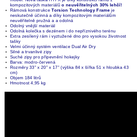
kompozitových materiálů
o neuvěřitelných 30% lehčí!
Rámová konstrukce
Torsion Technology
Frame
je
neskutečně účinná a díky kompozitovým materiálům
neuvěřitelně pružná a a odolná
Odolný vnější materiál
Odolná kolečka s dezénem i do nepříznivého terénu
Extra zesílený rám i vyztužené dno pro vysokou životnost
tašky
Velmi účinný systém ventilace Dual Air Dry
Silné a trvanlivé zipy
Suché zipy pro připevnění hokejky
Barva: modro-červená
Rozměry 33" x 20" x 17" (výška 84 x šířka 51 x hloubka 43
cm)
Objem 184 litrů
Hmotnost 4,95 kg