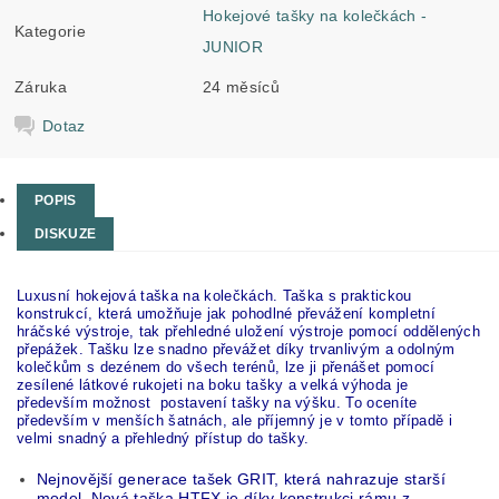
Hokejové tašky na kolečkách -
Kategorie
JUNIOR
Záruka
24 měsíců
Dotaz
POPIS
DISKUZE
Luxusní hokejová taška na kolečkách. Taška s praktickou
konstrukcí, která umožňuje jak pohodlné převážení kompletní
hráčské výstroje, tak přehledné uložení výstroje pomocí oddělených
přepážek. Tašku lze snadno převážet díky trvanlivým a odolným
kolečkům s dezénem do všech terénů, lze ji přenášet pomocí
zesílené látkové rukojeti na boku tašky a velká výhoda je
především možnost postavení tašky na výšku. To oceníte
především v menších šatnách, ale příjemný je v tomto případě i
velmi snadný a přehledný přístup do tašky.
Nejnovější generace tašek GRIT, která nahrazuje starší
model. Nová taška HTFX je díky konstrukci rámu z