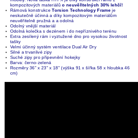
kompozitových materiálů
o neuvěřitelných 30% lehčí!
Rámová konstrukce
Torsion Technology
Frame
je
neskutečně účinná a díky kompozitovým materiálům
neuvěřitelně pružná a a odolná
Odolný vnější materiál
Odolná kolečka s dezénem i do nepříznivého terénu
Extra zesílený rám i vyztužené dno pro vysokou životnost
tašky
Velmi účinný systém ventilace Dual Air Dry
Silné a trvanlivé zipy
Suché zipy pro připevnění hokejky
Barva: černo-zelená
Rozměry 36" x 23" x 18" (výška 91 x šířka 58 x hloubka 46
cm)