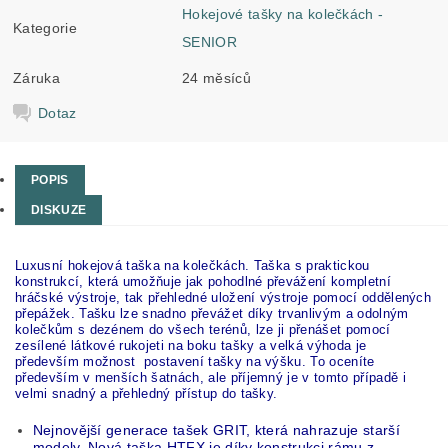
Hokejové tašky na kolečkách -
Kategorie
SENIOR
Záruka
24 měsíců
Dotaz
POPIS
DISKUZE
Luxusní hokejová taška na kolečkách. Taška s praktickou
konstrukcí, která umožňuje jak pohodlné převážení kompletní
hráčské výstroje, tak přehledné uložení výstroje pomocí oddělených
přepážek. Tašku lze snadno převážet díky trvanlivým a odolným
kolečkům s dezénem do všech terénů, lze ji přenášet pomocí
zesílené látkové rukojeti na boku tašky a velká výhoda je
především možnost postavení tašky na výšku. To oceníte
především v menších šatnách, ale příjemný je v tomto případě i
velmi snadný a přehledný přístup do tašky.
Nejnovější generace tašek GRIT, která nahrazuje starší
modely. Nová taška HTFX je díky konstrukci rámu z