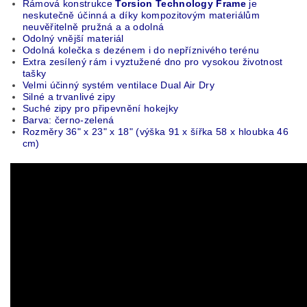
Rámová konstrukce
Torsion Technology
Frame
je
neskutečně účinná a díky kompozitovým materiálům
neuvěřitelně pružná a a odolná
Odolný vnější materiál
Odolná kolečka s dezénem i do nepříznivého terénu
Extra zesílený rám i vyztužené dno pro vysokou životnost
tašky
Velmi účinný systém ventilace Dual Air Dry
Silné a trvanlivé zipy
Suché zipy pro připevnění hokejky
Barva: černo-zelená
Rozměry 36" x 23" x 18" (výška 91 x šířka 58 x hloubka 46
cm)