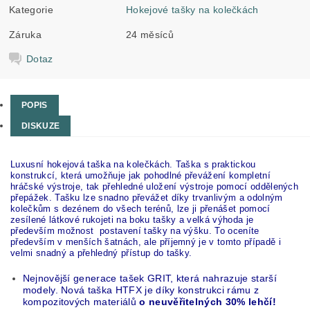
Kategorie
Hokejové tašky na kolečkách
Záruka
24 měsíců
Dotaz
POPIS
DISKUZE
Luxusní hokejová taška na kolečkách. Taška s praktickou
konstrukcí, která umožňuje jak pohodlné převážení kompletní
hráčské výstroje, tak přehledné uložení výstroje pomocí oddělených
přepážek. Tašku lze snadno převážet díky trvanlivým a odolným
kolečkům s dezénem do všech terénů, lze ji přenášet pomocí
zesílené látkové rukojeti na boku tašky a velká výhoda je
především možnost postavení tašky na výšku. To oceníte
především v menších šatnách, ale příjemný je v tomto případě i
velmi snadný a přehledný přístup do tašky.
Nejnovější generace tašek GRIT, která nahrazuje starší
modely. Nová taška HTFX je díky konstrukci rámu z
kompozitových materiálů
o neuvěřitelných 30% lehčí!