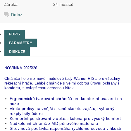
Záruka
24 měsíců
Dotaz
POPIS
PARAMETRY
DISKUZE
NOVINKA 2025/26.
Chrániče holení z nové modelové řady Warrior RISE pro všechny
rekreační hráče. Lehké chrániče s velmi dobrou úrovní ochrany i
komfortu, s vylepšenou ochranou lýtek.
Ergonomické tvarování chráničů pro komfortní usazení na
noze
Vlnité prolisy na vnější straně skeletu zajišťují výborný
rozptyl síly úderu
Komfortní polstrování v oblasti kolena pro vysoký komfort
Nadkolenní chránič z MD pěnového materiálu
Síťovinová podšívka napomáhá rychlému odvodu vlhkosti