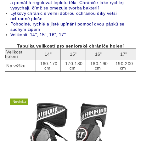
a pomáhá regulovat teplotu těla. Chrániče také rychleji
vysychají, čímž se omezuje tvorba bakterií
Lýtkový chránič s velmi dobrou ochranou díky větší
ochranné ploše
Pohodlné, rychlé a jisté upínání pomocí dvou pásků se
suchým zipem
Velikosti: 14", 15", 16", 17"
Tabulka velikostí pro seniorské chrániče holení
Velikost
14"
15"
16"
17"
holení
160-170
170-180
180-190
190-200
Na výšku
cm
cm
cm
cm
Novinka