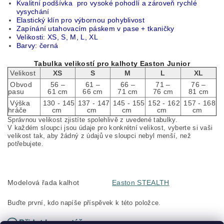
Kvalitní podšívka pro vysoké pohodlí a zároveň rychlé
vysychání
Elastický klín pro výbornou pohyblivost
Zapínání utahovacím páskem v pase + tkaničky
Velikosti: XS, S, M, L, XL
Barvy: černá
Tabulka velikostí pro kalhoty Easton Junior
Velikost
XS
S
M
L
XL
Obvod
56 –
61 –
66 –
71 –
76 –
pasu
61 cm
66 cm
71 cm
76 cm
81 cm
Výška
130 - 145
137 - 147
145 - 155
152 - 162
157 - 168
hráče
cm
cm
cm
cm
cm
Správnou velikost zjistíte spolehlivě z uvedené tabulky.
V každém sloupci jsou údaje pro konkrétní velikost, vyberte si vaši
velikost tak, aby žádný z údajů ve sloupci nebyl menší, než
potřebujete.
Modelová řada kalhot
Easton STEALTH
Buďte první, kdo napíše příspěvek k této položce.
Přidat komentář