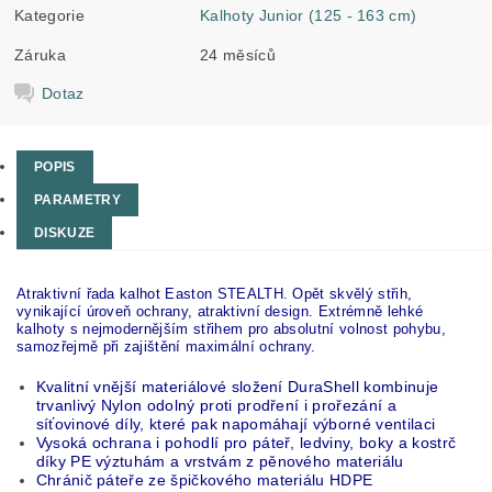
Kategorie
Kalhoty Junior (125 - 163 cm)
Záruka
24 měsíců
Dotaz
POPIS
PARAMETRY
DISKUZE
Atraktivní řada kalhot Easton STEALTH. Opět skvělý střih,
vynikající úroveň ochrany, atraktivní design. Extrémně lehké
kalhoty s nejmodernějším střihem pro absolutní volnost pohybu,
samozřejmě při zajištění maximální ochrany.
Kvalitní vnější materiálové složení DuraShell kombinuje
trvanlivý Nylon odolný proti prodření i prořezání a
síťovinové díly, které pak napomáhají výborné ventilaci
Vysoká ochrana i pohodlí pro páteř, ledviny, boky a kostrč
díky PE výztuhám a vrstvám z pěnového materiálu
Chránič páteře ze špičkového materiálu HDPE