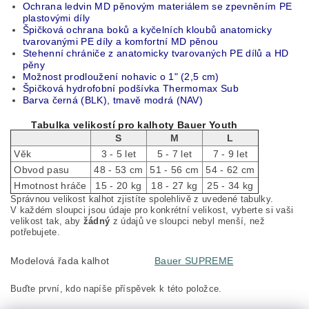
Ochrana ledvin MD pěnovým materiálem se zpevněním PE
plastovými díly
Špičková ochrana boků a kyčelních kloubů anatomicky
tvarovanými PE díly a komfortní MD pěnou
Stehenní chrániče z anatomicky tvarovaných PE dílů a HD
pěny
Možnost prodloužení nohavic o 1" (2,5 cm)
Špičková hydrofobní podšívka Thermomax Sub
Barva černá (BLK), tmavě modrá (NAV)
Tabulka velikostí pro kalhoty Bauer Youth
S
M
L
Věk
3 - 5 let
5 - 7 let
7 - 9 let
Obvod pasu
48 - 53 cm
51 - 56 cm
54 - 62 cm
Hmotnost hráče
15 - 20 kg
18 - 27 kg
25 - 34 kg
Správnou velikost kalhot zjistíte spolehlivě z uvedené tabulky.
V každém sloupci jsou údaje pro konkrétní velikost, vyberte si vaši
velikost tak, aby
žádný
z údajů ve sloupci nebyl menší, než
potřebujete.
Modelová řada kalhot
Bauer SUPREME
Buďte první, kdo napíše příspěvek k této položce.