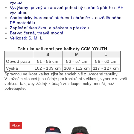
výztuží
Vyvýšený pevný a zároveň pohodlný chránič páteře s PE
výztuhou
Anatomicky tvarované stehenní chrániče z osvědčeného
PE materiálu
Zapínání tkaničkou a páskem s přezkou
Barvy: černá, tmavě modrá
Velikosti: S, M, L
Tabulka velikostí pro kalhoty CCM YOUTH
S
M
L
Obvod pasu
51 - 55 cm
53 - 57 cm
56 - 60 cm
Výška
102 - 109 cm
109 - 112 cm
117 - 127 cm
Správnou velikost kalhot zjistíte spolehlivě z uvedené tabulky.
V každém sloupci jsou údaje pro konkrétní velikost, vyberte si vaši
velikost tak, aby žádný z údajů ve sloupci nebyl menší, než
potřebujete.
Akce