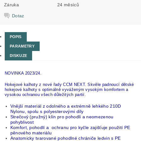
Záruka
24 měsíců
Dotaz
POPIS
PARAMETRY
DISKUZE
NOVINKA 2023/24.
Hokejové kalhoty z nové řady CCM NEXT. Skvěle padnoucí dětské
hokejové kalhoty s optimálně vyváženým vysokým komfortem a
vysokou ochranou všech důležitých partií.
Vnější materiál z odolného a extrémně lehkého 210D
Nylonu, spolu s polyesterovými díly
Strečový (pružný) klín pro pohodlí a neomezenou
pohyblivost
Komfort, pohodlí a ochranu pro kyčle zajišťuje použití PE
pěnového materiálu
Anatomicky tvarované pohodlné chrániče ledvin s PE