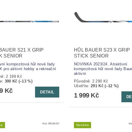
BAUER S21 X GRIP
HŮL BAUER S23 X GRIP
K SENIOR
STICK SENIOR
ivní kompozitová hůl nové řady
NOVINKA 2023/24. Atraktivní
X pro aktivní hobby a rekreační
kompozitová hůl nové řady Baue
aktivní
ně:
2 199 Kč
te
:
300 Kč (–13 %)
Původně:
2 290 Kč
Ušetříte
:
291 Kč (–12 %)
99 Kč
DETAIL
1 999 Kč
DE
Kód:
29518/LEV
Kó
ka
Novinka