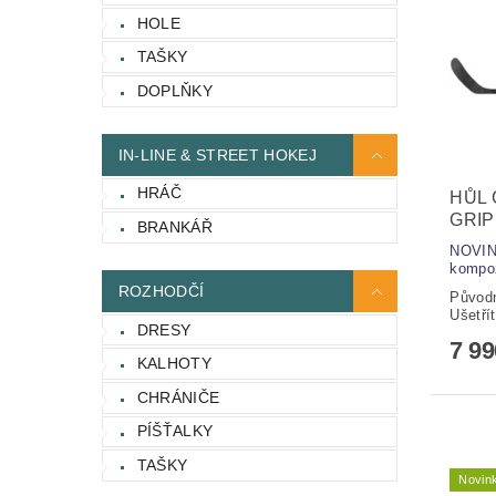
HOLE
TAŠKY
DOPLŇKY
IN-LINE & STREET HOKEJ
HRÁČ
HŮL 
GRIP
BRANKÁŘ
NOVINK
kompoz
ROZHODČÍ
Původ
Ušetří
DRESY
7 9
KALHOTY
CHRÁNIČE
PÍŠŤALKY
TAŠKY
Novin