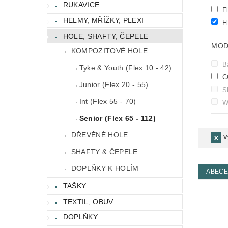
RUKAVICE
Fl
HELMY, MŘÍŽKY, PLEXI
Fl
HOLE, SHAFTY, ČEPELE
MOD
KOMPOZITOVÉ HOLE
B
Tyke & Youth (Flex 10 - 42)
C
Junior (Flex 20 - 55)
S
Int (Flex 55 - 70)
Wa
Senior (Flex 65 - 112)
DŘEVĚNÉ HOLE
V
SHAFTY & ČEPELE
DOPLŇKY K HOLÍM
ABEC
TAŠKY
TEXTIL, OBUV
DOPLŇKY