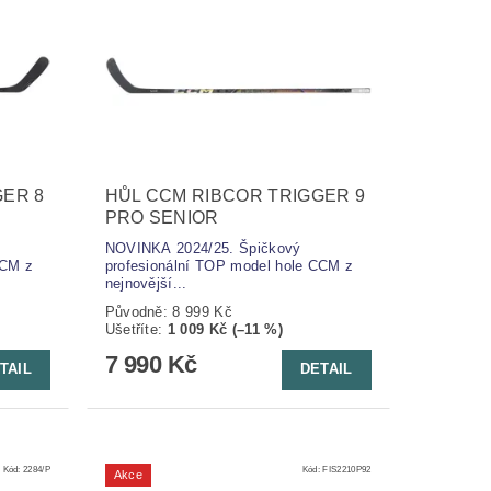
GER 8
HŮL CCM RIBCOR TRIGGER 9
PRO SENIOR
NOVINKA 2024/25. Špičkový
CCM z
profesionální TOP model hole CCM z
nejnovější...
Původně:
8 999 Kč
Ušetříte
:
1 009 Kč (–11 %)
7 990 Kč
TAIL
DETAIL
Kód:
2284/P
Kód:
FIS2210P92
Akce