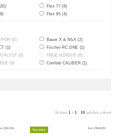
(20)
Flex 77
(8)
(9)
Flex 95
(4)
VAPOR
(0)
Bauer X & NSX
(2)
 CT
(1)
Fischer RC ONE
(1)
ATALYST
(0)
TRUE HZRDUS
(0)
 RISE
(0)
Combat CALIBER
(1)
1
1
10
Stránka
z
-
položek celkem
ód:
1061720L
Kód:
27802/LEV
Novinka