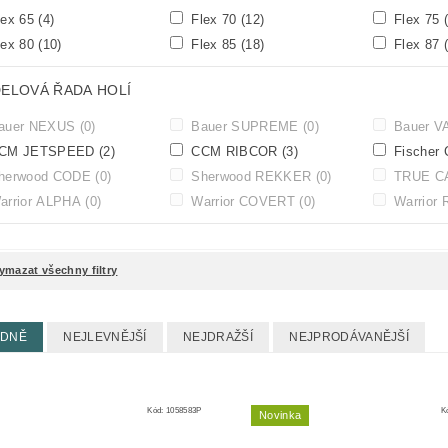
ex 65
(4)
Flex 70
(12)
Flex 75
ex 80
(10)
Flex 85
(18)
Flex 87
ELOVÁ ŘADA HOLÍ
auer NEXUS
(0)
Bauer SUPREME
(0)
Bauer 
CM JETSPEED
(2)
CCM RIBCOR
(3)
Fischer
herwood CODE
(0)
Sherwood REKKER
(0)
TRUE C
rrior ALPHA
(0)
Warrior COVERT
(0)
Warrior
ymazat všechny filtry
EDNĚ
NEJLEVNĚJŠÍ
NEJDRAŽŠÍ
NEJPRODÁVANĚJŠÍ
Kód:
1058583P
K
Novinka