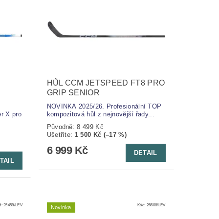
HŮL CCM JETSPEED FT8 PRO
GRIP SENIOR
NOVINKA 2025/26. Profesionální TOP
r X pro
kompozitová hůl z nejnovější řady...
Původně:
8 499 Kč
Ušetříte
:
1 500 Kč (–17 %)
6 999 Kč
DETAIL
TAIL
d:
25458/LEV
Kód:
26608/LEV
Novinka