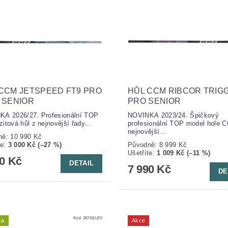
CCM JETSPEED FT9 PRO
HŮL CCM RIBCOR TRIG
 SENIOR
PRO SENIOR
A 2026/27. Profesionální TOP
NOVINKA 2023/24. Špičkový
itová hůl z nejnovější řady...
profesionální TOP model hole 
nejnovější...
ně:
10 990 Kč
te
:
3 000 Kč (–27 %)
Původně:
8 999 Kč
Ušetříte
:
1 009 Kč (–11 %)
90 Kč
DETAIL
7 990 Kč
DE
Kód:
26704/LEV
ka
Akce