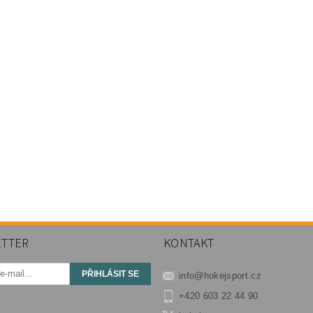
TTER
KONTAKT
info
@
hokejsport.cz
+420 603 22 44 90