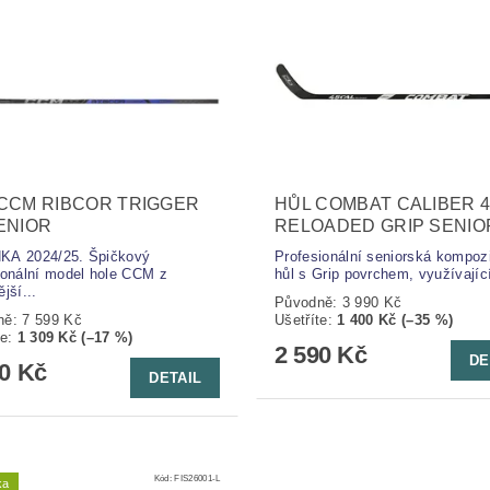
CCM RIBCOR TRIGGER
HŮL COMBAT CALIBER 4
ENIOR
RELOADED GRIP SENIO
KA 2024/25. Špičkový
Profesionální seniorská kompoz
ionální model hole CCM z
hůl s Grip povrchem, využívající
jší...
Původně:
3 990 Kč
ně:
7 599 Kč
Ušetříte
:
1 400 Kč (–35 %)
te
:
1 309 Kč (–17 %)
2 590 Kč
DE
90 Kč
DETAIL
Kód:
FIS26001-L
ka