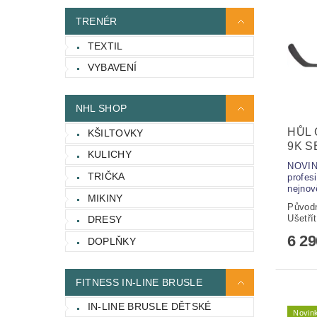
TRENÉR
TEXTIL
VYBAVENÍ
NHL SHOP
HŮL 
KŠILTOVKY
9K S
KULICHY
NOVIN
TRIČKA
profes
nejnově
MIKINY
Původ
Ušetří
DRESY
6 2
DOPLŇKY
FITNESS IN-LINE BRUSLE
IN-LINE BRUSLE DĚTSKÉ
Novin