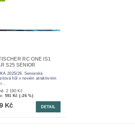
FISCHER RC ONE IS1
R S25 SENIOR
KA 2025/26. Seniorská
itová hůl v novém atraktivním
u...
ně:
2 190 Kč
te
:
591 Kč (–26 %)
99 Kč
DETAIL