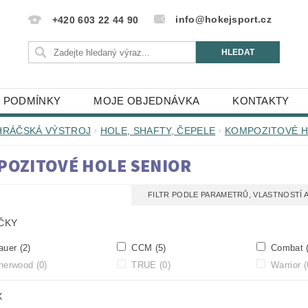
info@hokejsport.cz
+420 603 22 44 90
 PODMÍNKY
MOJE OBJEDNÁVKA
KONTAKTY
HRÁČSKÁ VÝSTROJ
HOLE, SHAFTY, ČEPELE
KOMPOZITOVÉ 
POZITOVÉ HOLE SENIOR
FILTR PODLE PARAMETRŮ, VLASTNOSTÍ
ČKY
auer
(2)
CCM
(5)
Combat
herwood
(0)
TRUE
(0)
Warrior
(
X