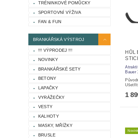
TRÉNINKOVÉ POMŮCKY
SPORTOVNÍ VÝŽIVA
FAN & FUN
BRANKÁŘSKÁ VÝSTROJ
!!! VÝPRODEJ !!!
HŮL 
STIC
NOVINKY
Atrakt
BRANKÁŘSKÉ SETY
Bauer 
BETONY
Původ
Ušetří
LAPAČKY
1 8
VYRÁŽEČKY
VESTY
KALHOTY
MASKY, MŘÍŽKY
Novin
BRUSLE