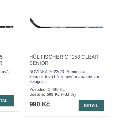
5
HŮL FISCHER CT150 CLEAR
R
SENIOR
itová
NOVINKA 2022/23. Seniorská
...
kompozitová hůl v novém atraktivním
designu...
Původně:
1 499 Kč
Ušetříte
:
509 Kč (–33 %)
TAIL
990 Kč
DETAIL