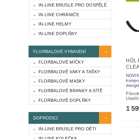
IN-LINE BRUSLE PRO DOSPĚLÉ
IN-LINE CHRÁNIČE
IN-LINE HELMY
IN-LINE DOPLŇKY
FLORBALOVÉ VYBAVENÍ
HŮL 
FLORBALOVÉ MÍČKY
CLEA
FLORBALOVÉ VAKY A TAŠKY
NOVIN
kompoz
FLORBALOVÉ MASKY
design
FLORBALOVÉ BRANKY A SÍTĚ
Původ
Ušetří
FLORBALOVÉ DOPLŇKY
1 5
DOPRODEJ
IN-LINE BRUSLE PRO DĚTI
IN-LINE KOLEČKA