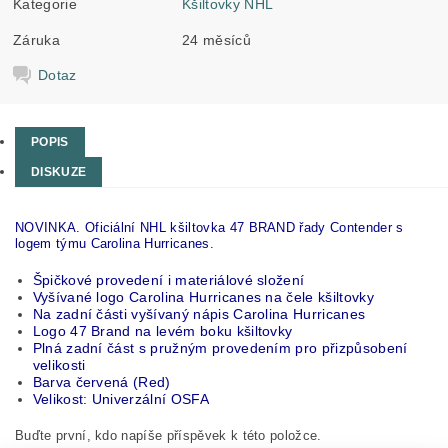
Kategorie
Kšiltovky NHL
Záruka
24 měsíců
Dotaz
POPIS
DISKUZE
NOVINKA. Oficiální NHL kšiltovka 47 BRAND řady Contender s
logem týmu Carolina Hurricanes.
Špičkové provedení i materiálové složení
Vyšívané logo Carolina Hurricanes na čele kšiltovky
Na zadní části vyšívaný nápis Carolina Hurricanes
Logo 47 Brand na levém boku kšiltovky
Plná zadní část s pružným provedením pro přizpůsobení
velikosti
Barva červená (Red)
Velikost: Univerzální OSFA
Buďte první, kdo napíše příspěvek k této položce.