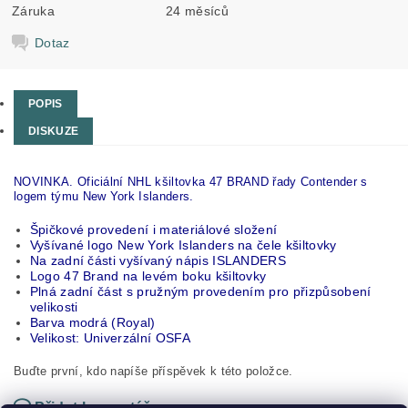
Záruka
24 měsíců
Dotaz
POPIS
DISKUZE
NOVINKA. Oficiální NHL kšiltovka 47 BRAND řady Contender s
logem týmu New York Islanders.
Špičkové provedení i materiálové složení
Vyšívané logo New York Islanders na čele kšiltovky
Na zadní části vyšívaný nápis ISLANDERS
Logo 47 Brand na levém boku kšiltovky
Plná zadní část s pružným provedením pro přizpůsobení
velikosti
Barva modrá (Royal)
Velikost: Univerzální OSFA
Buďte první, kdo napíše příspěvek k této položce.
Přidat komentář