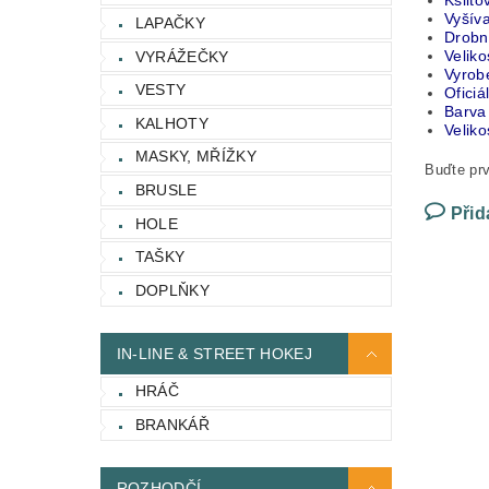
Kšilt
Vyšíva
LAPAČKY
Drobn
Velik
VYRÁŽEČKY
Vyrob
VESTY
Oficiá
Barva
KALHOTY
Veliko
MASKY, MŘÍŽKY
Buďte prv
BRUSLE
Přid
HOLE
TAŠKY
DOPLŇKY
IN-LINE & STREET HOKEJ
HRÁČ
BRANKÁŘ
ROZHODČÍ