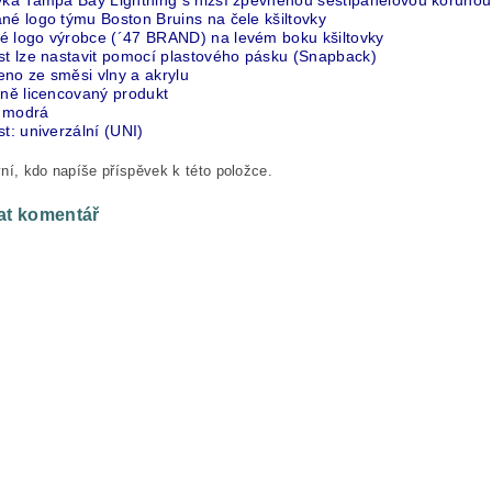
ovka Tampa Bay Lightning s nižší zpevněnou šestipanelovou korunou
né logo týmu Boston Bruins na čele kšiltovky
é logo výrobce (´47 BRAND) na levém boku kšiltovky
ost lze nastavit pomocí plastového pásku (Snapback)
eno ze směsi vlny a akrylu
lně licencovaný produkt
 modrá
st: univerzální (UNI)
ní, kdo napíše příspěvek k této položce.
at komentář