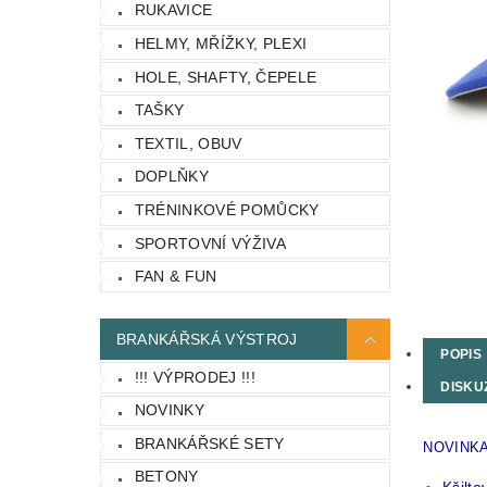
RUKAVICE
HELMY, MŘÍŽKY, PLEXI
HOLE, SHAFTY, ČEPELE
TAŠKY
TEXTIL, OBUV
DOPLŇKY
TRÉNINKOVÉ POMŮCKY
SPORTOVNÍ VÝŽIVA
FAN & FUN
BRANKÁŘSKÁ VÝSTROJ
POPIS
!!! VÝPRODEJ !!!
DISKU
NOVINKY
BRANKÁŘSKÉ SETY
NOVINKA.
BETONY