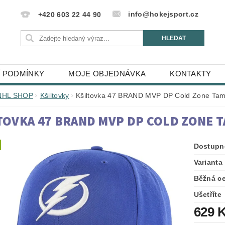
info@hokejsport.cz
+420 603 22 44 90
 PODMÍNKY
MOJE OBJEDNÁVKA
KONTAKTY
NHL SHOP
Kšiltovky
Kšiltovka 47 BRAND MVP DP Cold Zone Tam
TOVKA 47 BRAND MVP DP COLD ZONE 
Dostupn
Varianta
Běžná c
Ušetříte
629 