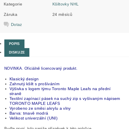
Kategorie
Kšiltovky NHL
Záruka
24 měsíců
Dotaz
POPIS
DISKUZE
NOVINKA. Oficiálně licencovaný produkt.
Klasický design
Zahnutý kšilt s prošíváním
Výšivka s logem týmu Toronto Maple Leafs na přední
straně
Textilní zapínací pásek na suchý zip s vyšívaným nápisem
TORONTO MAPLE LEAFS
Vyrobeno ze směsi akrylu a vlny
Barva: tmavě modrá
Velikost univerzální (UNI)
Buďte první, kdo napíše příspěvek k této položce.