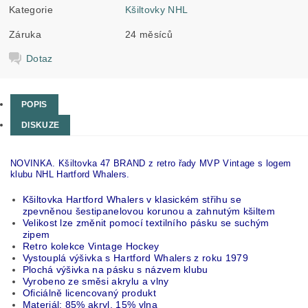
Kategorie
Kšiltovky NHL
Záruka
24 měsíců
Dotaz
POPIS
DISKUZE
NOVINKA. Kšiltovka 47 BRAND z retro řady MVP Vintage s logem
klubu NHL Hartford Whalers.
Kšiltovka Hartford Whalers v klasickém střihu se
zpevněnou šestipanelovou korunou a zahnutým kšiltem
Velikost lze změnit pomocí textilního pásku se suchým
zipem
Retro kolekce Vintage Hockey
Vystouplá výšivka s Hartford Whalers z roku 1979
Plochá výšivka na pásku s názvem klubu
Vyrobeno ze směsi akrylu a vlny
Oficiálně licencovaný produkt
Materiál: 85% akryl, 15% vlna