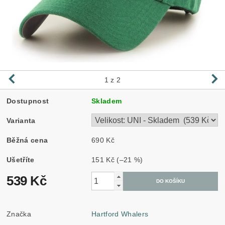
1
z 2
Dostupnost
Skladem
Varianta
Běžná cena
690 Kč
Ušetříte
151 Kč
(–21 %)
539 Kč
Značka
Hartford Whalers