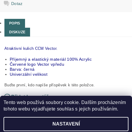
Dotaz
POPIS
DISKUZE
Atraktivní kulich CCM Vector.
Příjemný a elastický materiál 100% Acrylic
Červené logo Vector vpředu
Barva: černá
Univerzální velikost
Buďte první, kdo napíše příspěvek k této položce.
Přidat komentář
Tento web používá soubory cookie. Dalším procházením
tohoto webu vyjadřujete souhlas s jejich používáním.
NASTAVENÍ
2026 ©
HOKEJSPORT.CZ
, všechna práva vyhrazena