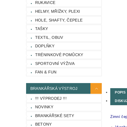
RUKAVICE
HELMY, MŘÍŽKY, PLEXI
HOLE, SHAFTY, ČEPELE
TAŠKY
TEXTIL, OBUV
DOPLŇKY
TRÉNINKOVÉ POMŮCKY
SPORTOVNÍ VÝŽIVA
FAN & FUN
BRANKÁŘSKÁ VÝSTROJ
POPIS
!!! VÝPRODEJ !!!
DISKU
NOVINKY
BRANKÁŘSKÉ SETY
Zimní če
BETONY