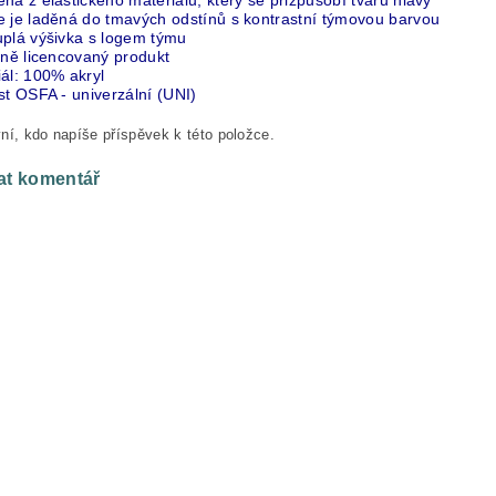
na z elastického materiálu, který se přizpůsobí tvaru hlavy
e je laděná do tmavých odstínů s kontrastní týmovou barvou
uplá výšivka s logem týmu
lně licencovaný produkt
ál: 100% akryl
st OSFA - univerzální (UNI)
ní, kdo napíše příspěvek k této položce.
at komentář