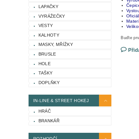
Vyrobe
Čepic
LAPAČKY
Vysto
Oficiá
VYRÁŽEČKY
Materi
VESTY
Veliko
KALHOTY
Buďte prv
MASKY, MŘÍŽKY
Přid
BRUSLE
HOLE
TAŠKY
DOPLŇKY
IN-LINE & STREET HOKEJ
HRÁČ
BRANKÁŘ
ROZHODČÍ