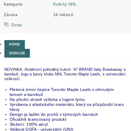
Kategorie
Kulichy NHL
Záruka
24 měsíců
Dotaz
POPIS
DISKUZE
NOVINKA. Atraktivní pohodlný kulich ´47 BRAND řady Breakaway s
bambulí, logo a barvy klubu NHL Toronto Maple Leafs, s univerzální
velikostí.
Pletená zimní čepice Toronto Maple Leafs s ohrnutým
lemem a bambulí
Na přední straně výšivka s logem týmu
Vyrobena z elastického materiálu, který se přizpůsobí tvaru
hlavy
Design je laděn do pruhů v týmových barvách
Oficiálně licencovaný produkt
Složení: 100% akryl
Velikost OSFA - univerzální (UNI)