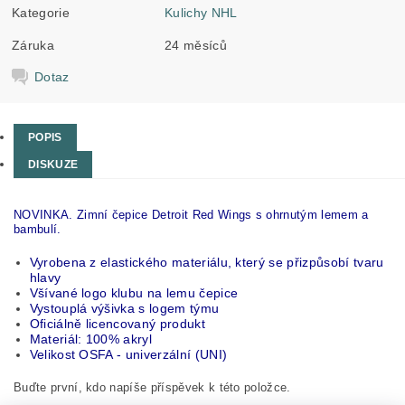
Kategorie
Kulichy NHL
Záruka
24 měsíců
Dotaz
POPIS
DISKUZE
NOVINKA. Zimní čepice Detroit Red Wings s ohrnutým lemem a
bambulí.
Vyrobena z elastického materiálu, který se přizpůsobí tvaru
hlavy
Všívané logo klubu na lemu čepice
Vystouplá výšivka s logem týmu
Oficiálně licencovaný produkt
Materiál: 100% akryl
Velikost OSFA - univerzální (UNI)
Buďte první, kdo napíše příspěvek k této položce.