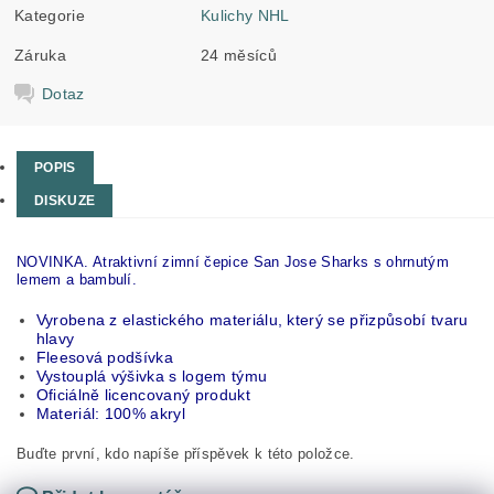
Kategorie
Kulichy NHL
Záruka
24 měsíců
Dotaz
POPIS
DISKUZE
NOVINKA. Atraktivní zimní čepice San Jose Sharks s ohrnutým
lemem a bambulí.
Vyrobena z elastického materiálu, který se přizpůsobí tvaru
hlavy
Fleesová podšívka
Vystouplá výšivka s logem týmu
Oficiálně licencovaný produkt
Materiál: 100% akryl
Buďte první, kdo napíše příspěvek k této položce.