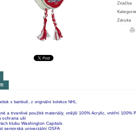
Značka
Kategori
Záruka
ZE
ebok s bambulí, z originální kolekce NHL.
né a trvanlivé použité materiály, vnější 100% Acrylic, vnitřní 100% 
á ochrana uší
vách klubu Washington Capitals
st seniorská univerzální OSFA