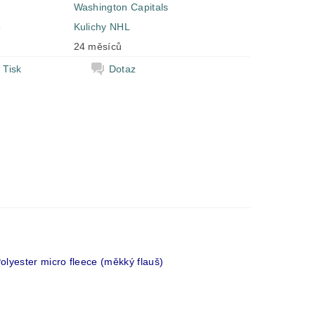
Washington Capitals
e
Kulichy NHL
24 měsíců
Tisk
Dotaz
Polyester micro fleece (měkký flauš)