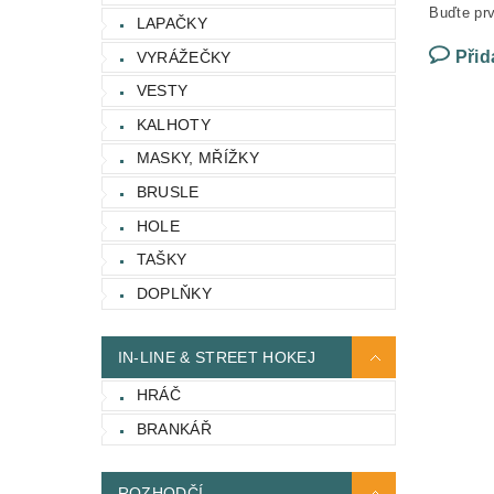
Buďte prv
LAPAČKY
Přid
VYRÁŽEČKY
VESTY
KALHOTY
MASKY, MŘÍŽKY
BRUSLE
HOLE
TAŠKY
DOPLŇKY
IN-LINE & STREET HOKEJ
HRÁČ
BRANKÁŘ
ROZHODČÍ