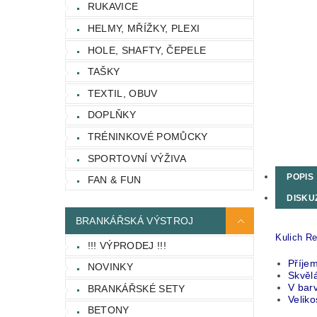
RUKAVICE
HELMY, MŘÍŽKY, PLEXI
HOLE, SHAFTY, ČEPELE
TAŠKY
TEXTIL, OBUV
DOPLŇKY
TRÉNINKOVÉ POMŮCKY
SPORTOVNÍ VÝŽIVA
POPIS
FAN & FUN
DISKU
BRANKÁŘSKÁ VÝSTROJ
Kulich Re
!!! VÝPRODEJ !!!
Příjem
NOVINKY
Skvěl
V bar
BRANKÁŘSKÉ SETY
Veliko
BETONY