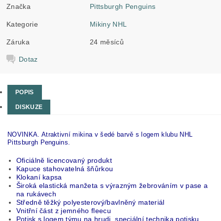
Značka
Pittsburgh Penguins
Kategorie
Mikiny NHL
Záruka
24 měsíců
Dotaz
POPIS
DISKUZE
NOVINKA. Atraktivní mikina v šedé barvě s logem klubu NHL
Pittsburgh Penguins.
Oficiálně licencovaný produkt
Kapuce stahovatelná šňůrkou
Klokaní kapsa
Široká elastická manžeta s výrazným žebrováním v pase a
na rukávech
Středně těžký polyesterový/bavlněný materiál
Vnitřní část z jemného fleecu
Potisk s logem týmu na hrudi, speciální technika potisku