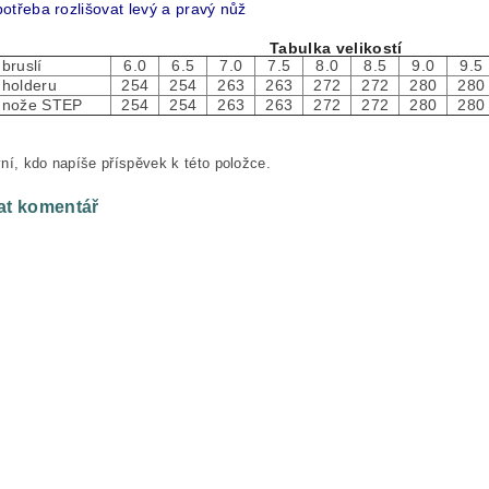
otřeba rozlišovat levý a pravý nůž
Tabulka velikostí
 bruslí
6.0
6.5
7.0
7.5
8.0
8.5
9.0
9.5
 holderu
254
254
263
263
272
272
280
280
t nože STEP
254
254
263
263
272
272
280
280
ní, kdo napíše příspěvek k této položce.
at komentář