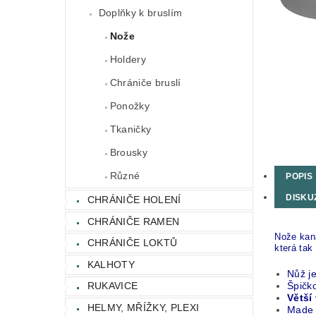
Doplňky k bruslím
Nože
Holdery
Chrániče bruslí
Ponožky
Tkaničky
Brousky
Různé
POPIS
DISKU
CHRÁNIČE HOLENÍ
CHRÁNIČE RAMEN
Nože kana
CHRÁNIČE LOKTŮ
která tak
KALHOTY
Nůž je
Špičko
RUKAVICE
Větší
HELMY, MŘÍŽKY, PLEXI
Made 