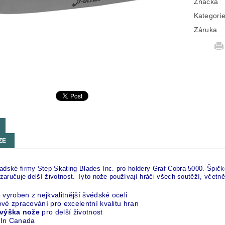
Značka
Kategori
Záruka
ZE
dské firmy Step Skating Blades Inc. pro holdery Graf Cobra 5000. Špičko
 zaručuje delší životnost.
Tyto nože používají hráči všech soutěží, vče
 vyroben z nejkvalitnější švédské oceli
vé zpracování pro excelentní kvalitu hran
 výška nože
pro delší životnost
In Canada