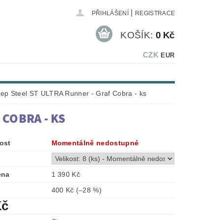
|
PŘIHLÁŠENÍ
REGISTRACE
KOŠÍK:
0 Kč
CZK
EUR
ep Steel ST ULTRA Runner - Graf Cobra - ks
 COBRA - KS
ost
Momentálně nedostupné
ena
1 390 Kč
400 Kč
(–28 %)
Kč