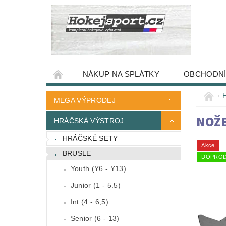
NÁKUP NA SPLÁTKY
OBCHODNÍ
MEGA VÝPRODEJ
NOŽE
HRÁČSKÁ VÝSTROJ
HRÁČSKÉ SETY
Akce
BRUSLE
DOPROD
Youth (Y6 - Y13)
Junior (1 - 5.5)
Int (4 - 6,5)
Senior (6 - 13)