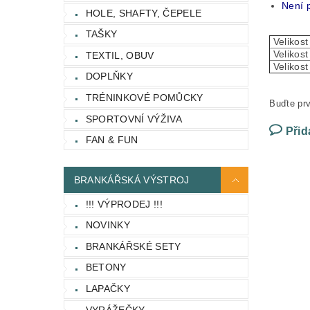
Není p
HOLE, SHAFTY, ČEPELE
TAŠKY
Velikost
Velikost
TEXTIL, OBUV
Velikos
DOPLŇKY
TRÉNINKOVÉ POMŮCKY
Buďte prv
SPORTOVNÍ VÝŽIVA
Přid
FAN & FUN
BRANKÁŘSKÁ VÝSTROJ
!!! VÝPRODEJ !!!
NOVINKY
BRANKÁŘSKÉ SETY
BETONY
LAPAČKY
VYRÁŽEČKY