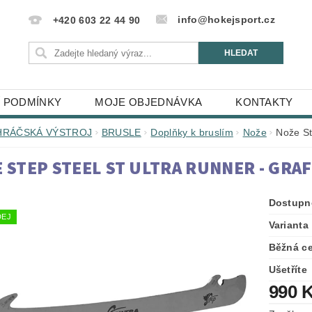
info@hokejsport.cz
+420 603 22 44 90
 PODMÍNKY
MOJE OBJEDNÁVKA
KONTAKTY
HRÁČSKÁ VÝSTROJ
BRUSLE
Doplňky k bruslím
Nože
Nože St
 STEP STEEL ST ULTRA RUNNER - GRAF
Dostupn
EJ
Varianta
Běžná c
Ušetříte
990 