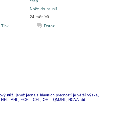
Step
e
Nože do bruslí
24 měsíců
Tisk
Dotaz
vý nůž, jehož jedna z hlavních předností je větší výška,
tně NHL, AHL, ECHL, CHL, OHL, QMJHL, NCAA atd.