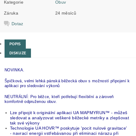
Kategorie
Obuv
Záruka
24 měsíců
Dotaz
POPIS
DISKUZE
NOVINKA.
Špičková, velmi lehká pánská běžecká obuv s možností připojení k
aplikaci pro sledování výkonů
NEUTRÁLNÍ: Pro běžce, kteří potřebují flexibilní a zároveň
komfortně odpruženou obuv.
Lze připojit k originální aplikaci UA MAPMYRUN™ - můžeš
sledovat a analyzovat veškeré běžecké metriky a zlepšovat
tak své výkony
Technologie UA HOVR™ poskytuje 'pocit nulové gravitace'
- navrací energii vstřebávanou při eliminaci nárazu při