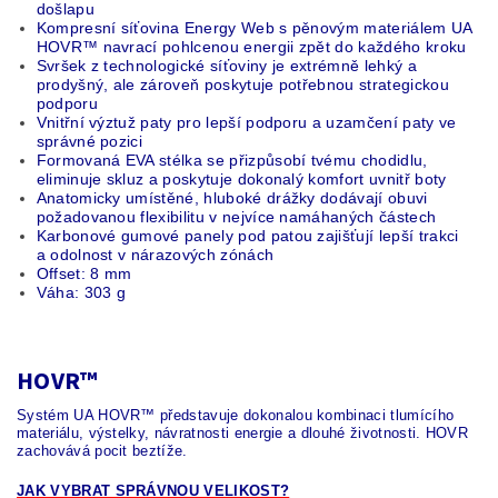
došlapu
Kompresní síťovina Energy Web s pěnovým materiálem UA
HOVR™ navrací pohlcenou energii zpět do každého kroku
Svršek z technologické síťoviny je extrémně lehký a
prodyšný, ale zároveň poskytuje potřebnou strategickou
podporu
Vnitřní výztuž paty pro lepší podporu a uzamčení paty ve
správné pozici
Formovaná EVA stélka se přizpůsobí tvému chodidlu,
eliminuje skluz a poskytuje dokonalý komfort uvnitř boty
Anatomicky umístěné, hluboké drážky dodávají obuvi
požadovanou flexibilitu v nejvíce namáhaných částech
Karbonové gumové panely pod patou zajišťují lepší trakci
a odolnost v nárazových zónách
Offset: 8 mm
Váha: 303 g
HOVR™
Systém UA HOVR™ představuje dokonalou kombinaci tlumícího
materiálu, výstelky, návratnosti energie a dlouhé životnosti. HOVR
zachovává pocit beztíže.
JAK VYBRAT SPRÁVNOU VELIKOST?