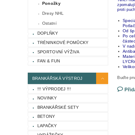
Ponožky
zpomalují
proti puc
Dresy NHL
Speciá
Ostatní
Potla
Od šp
DOPLŇKY
Po ce
částe
TRÉNINKOVÉ POMŮCKY
V nadn
Antib
SPORTOVNÍ VÝŽIVA
Mater
FAN & FUN
LYCRA 
Veliko
Buďte prv
BRANKÁŘSKÁ VÝSTROJ
!!! VÝPRODEJ !!!
Přid
NOVINKY
BRANKÁŘSKÉ SETY
BETONY
LAPAČKY
VYRÁŽEČKY