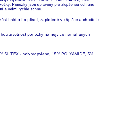
 pokožky. Ponožky jsou upraveny pro zlepšenou ochranu
ní a velmi rychle schne.
ůst bakterií a plísní, zapletené ve špičce a chodidle.
louhou životnost ponožky na nejvíce namáhaných
6% SILTEX - polypropylene, 15% POLYAMIDE, 5%