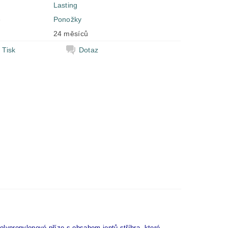
Lasting
e
Ponožky
24 měsíců
Tisk
Dotaz
olypropylenové příze s obsahem iontů stříbra, které