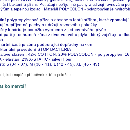
 růst bakterií a plísní. Potlačují nepříjemné pachy a udržují rovnováhu
hýřům a tepelnou izolaci. Materiál POLYCOLON - polypropylen je hydrofob
lní polypropylenové příze s obsahem iontů stříbra, které zpomalují r
čují nepříjemné pachy a udržují rovnováhu pokožky
ičky k nártu je ponožka vyrobena z jednovrstvého plyše
lé patě je ochranná zóna z dvouvrstvého plyše, který zajišťuje a d
ch
ártní části je zóna podporující dopředný náklon
akteriální provedení STOP BACTERIA
iálové složení: 42% COTTON, 20% POLYCOLON - polypropylen, 1
- elastan, 2% X-STATIC - silver fiber
sti: S (34 - 37), M (38 - 41), L (42 - 45), XL (46 - 49)
ní, kdo napíše příspěvek k této položce.
at komentář