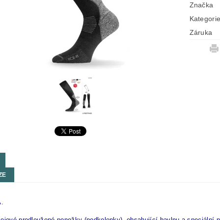
Značka
Kategori
Záruka
ZE
.
ejové prodloužené ponožky (podkolenky), obsahující bavlnu a speciální p