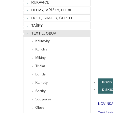
RUKAVICE
HELMY, MŘÍŽKY, PLEXI
HOLE, SHAFTY, ČEPELE
TAŠKY
TEXTIL, OBUV
Kšiltovky
Kulichy
Mikiny
Trička
Bundy
Kalhoty
POPIS
DISKU
Šortky
Soupravy
NOVINKA
Obuv
Tenčí hok