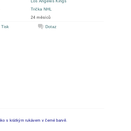
Los Angeles Kings
e
Trička NHL
24 měsíců
Tisk
Dotaz
iko s krátkým rukávem v černé barvě.