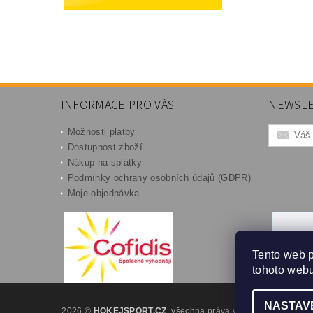
INFORMACE PRO VÁS
NEWSLE
Možnosti platby
Dostupnost zboží
Nákup na splátky
Podmínky ochrany osobních údajů (GDPR)
Moje objednávka
Tento web 
tohoto webu
NASTAV
2026 ©
HOKEJSPORT.CZ
, všechna práva vyhrazena