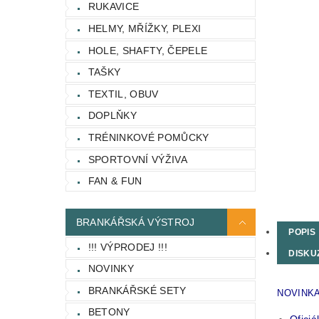
RUKAVICE
HELMY, MŘÍŽKY, PLEXI
HOLE, SHAFTY, ČEPELE
TAŠKY
TEXTIL, OBUV
DOPLŇKY
TRÉNINKOVÉ POMŮCKY
SPORTOVNÍ VÝŽIVA
FAN & FUN
BRANKÁŘSKÁ VÝSTROJ
POPIS
!!! VÝPRODEJ !!!
DISKU
NOVINKY
BRANKÁŘSKÉ SETY
NOVINKA. 
BETONY