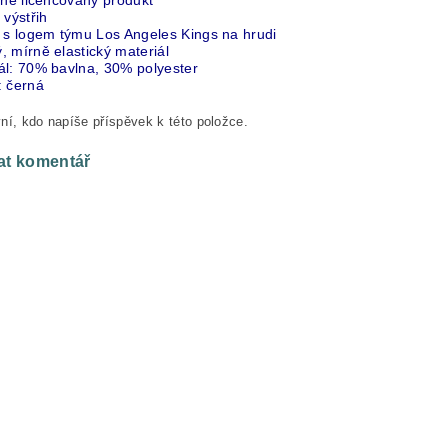
lně licencovaný produkt
 výstřih
k s logem týmu Los Angeles Kings na hrudi
 mírně elastický materiál
ál: 70% bavlna, 30% polyester
: černá
ní, kdo napíše příspěvek k této položce.
at komentář