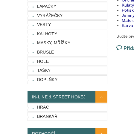
Oficiá
Kulatý
LAPAČKY
Potis
Jemný,
VYRÁŽEČKY
Mater
VESTY
Barva
KALHOTY
Buďte prv
MASKY, MŘÍŽKY
Přid
BRUSLE
HOLE
TAŠKY
DOPLŇKY
IN-LINE & STREET HOKEJ
HRÁČ
BRANKÁŘ
ROZHODČÍ