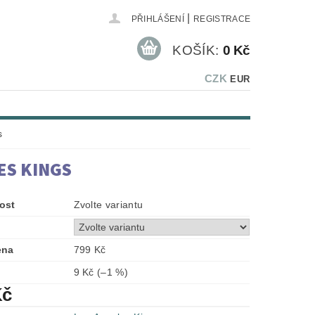
|
PŘIHLÁŠENÍ
REGISTRACE
KOŠÍK:
0 Kč
CZK
EUR
s
ES KINGS
ost
Zvolte variantu
ena
799 Kč
9 Kč
(–1 %)
Kč