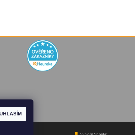
UHLASÍM
Vytvořil Shoptet