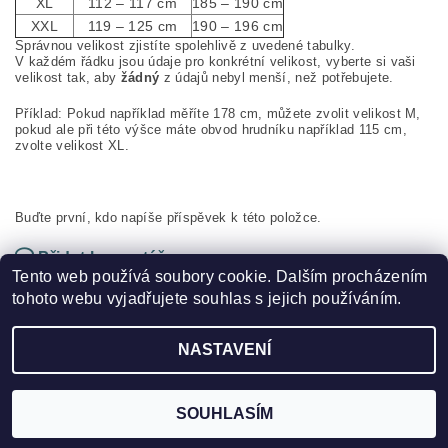
XL
112 – 117 cm
185 – 190 cm
XXL
119 – 125 cm
190 – 196 cm
Správnou velikost zjistíte spolehlivě z uvedené tabulky.
V každém řádku jsou údaje pro konkrétní velikost, vyberte si vaši
velikost tak, aby
žádný
z údajů nebyl menší, než potřebujete.
Příklad: Pokud například měříte 178 cm, můžete zvolit velikost M,
pokud ale při této výšce máte obvod hrudníku například 115 cm,
zvolte velikost XL.
Buďte první, kdo napíše příspěvek k této položce.
Přidat komentář
Tento web používá soubory cookie. Dalším procházením
tohoto webu vyjadřujete souhlas s jejich používáním.
NASTAVENÍ
2026 ©
HOKEJSPORT.CZ
, všechna práva vyhrazena
Vytvořil Shoptet
SOUHLASÍM