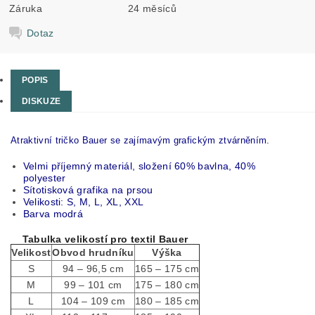
Záruka
24 měsíců
Dotaz
POPIS
DISKUZE
Atraktivní tričko Bauer se zajímavým grafickým ztvárněním.
Velmi příjemný materiál, složení 60% bavlna, 40%
polyester
Sítotisková grafika na prsou
Velikosti: S, M, L, XL, XXL
Barva modrá
Tabulka velikostí pro textil Bauer
Velikost
Obvod hrudníku
Výška
S
94 – 96,5 cm
165 – 175 cm
M
99 – 101 cm
175 – 180 cm
L
104 – 109 cm
180 – 185 cm