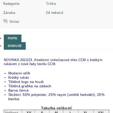
Kategorie
Trička
Záruka
24 měsíců
Dotaz
POPIS
DISKUZE
NOVINKA 2022/23. Atraktivní volnočasové triko CCM s krátkým
rukávem z nové řady textilu CCM.
Moderní střih
Krátký rukáv
Tištěné logo na hrudi
Tištěná grafika na zádech
Barva černá
Složení: 50% polyester, 25% rayon (umělé hedvábí), 25%
bavlna
Tabulka velikostí
Velikost
XS
S
M
L
XL
XXL