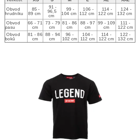
91 -
Obvod
85 -
99 -
106 -
114 -
124 -
96,5
hrudníku
89 cm
104 cm
112 cm
122 cm
132 cm
cm
Obvod
66 - 71
73 - 79
81 - 86
88 - 97
99 - 109
111 -
pasu
cm
cm
cm
cm
cm
122 cm
Obvod
81 - 86
88 - 94
96 -
104 -
114 -
122 -
boků
cm
cm
102 cm
112 cm
122 cm
132 cm