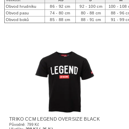
Obvod hrudníku
86 - 92 cm
92 - 100 cm
100 - 108
Obvod pasu
74 - 80 cm
80 - 88 cm
88 - 96 
Obvod boků
85 - 88 cm
88 - 91 cm
91 - 99 
TRIKO CCM LEGEND OVERSIZE BLACK
Původně:
799 Kč