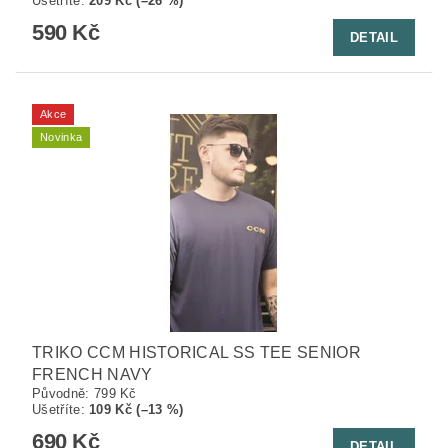
Ušetříte
:
209 Kč (–26 %)
590 Kč
DETAIL
Akce
Novinka
TRIKO CCM HISTORICAL SS TEE SENIOR
FRENCH NAVY
Původně:
799 Kč
Ušetříte
:
109 Kč (–13 %)
690 Kč
DETAIL