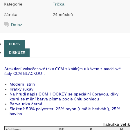
Kategorie
Trička
Záruka
24 měsíců
Dotaz
POPIS
DISKUZE
Atraktivní volnočasové triko CCM s krátkým rukávem z modelové
řady CCM BLACKOUT.
Moderní střih
Krátký rukáv
Na hrudi nápis CCM HOCKEY se speciální úpravou, díky
které se mění barva písma podle úhlu pohledu
Barva trika černá
Složení: 50% polyester, 25% rayon (umělé hedvábí), 25%
bavlna
Tabulka velik
Velikost
XS
S
M