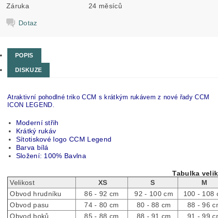
Záruka
24 měsíců
Dotaz
POPIS
DISKUZE
Atraktivní pohodlné triko CCM s krátkým rukávem z nové řady CCM
ICON LEGEND.
Moderní střih
Krátký rukáv
Sítotiskové logo CCM Legend
Barva bílá
Složení: 100% Bavlna
Tabulka velik
Velikost
XS
S
M
Obvod hrudníku
86 - 92 cm
92 - 100 cm
100 - 108
Obvod pasu
74 - 80 cm
80 - 88 cm
88 - 96 
Obvod boků
85 - 88 cm
88 - 91 cm
91 - 99 