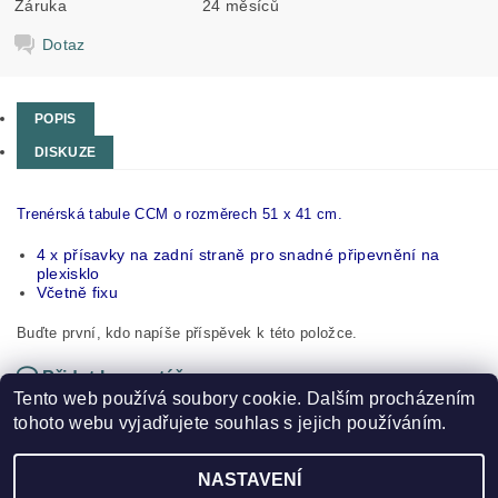
Záruka
24 měsíců
Dotaz
POPIS
DISKUZE
Trenérská tabule CCM o rozměrech 51 x 41 cm.
4 x přísavky na zadní straně pro snadné připevnění na
plexisklo
Včetně fixu
Buďte první, kdo napíše příspěvek k této položce.
Přidat komentář
Tento web používá soubory cookie. Dalším procházením
tohoto webu vyjadřujete souhlas s jejich používáním.
NASTAVENÍ