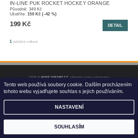
IN-LINE PUK ROCKET HOCKEY ORANGE
Původně:
349 Kč
Ušetříte
:
150 Kč (–42 %)
199 Kč
DETAIL
1
položek celkem
2026 ©
HOKEJSPORT.CZ
, všechna práva vyhrazena
Tento web používá soubory cookie. Dalším procházením
Vytvořil Shoptet
tohoto webu vyjadřujete souhlas s jejich používáním.
NASTAVENÍ
SOUHLASÍM