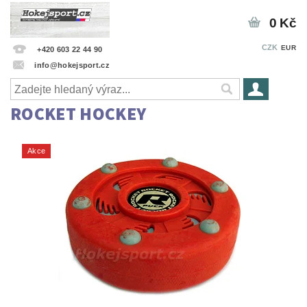
0 Kč
CZK
EUR
+420 603 22 44 90
info@hokejsport.cz
ROCKET HOCKEY
Akce